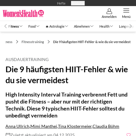
Hefte
Produkte
Anmelden
Menü
Fitness
Food
🔥 Astrologie
Abnehmen
Health
Longevity
Fitness
Fitnesstraining
Die 9 häufigsten HIIT-Fehler & wie du sie vermeidest
AUSDAUERTRAINING
Die 9 häufigsten HIIT-Fehler & wie
du sie vermeidest
High Intensity Interval Training verbrennt Fett und
pusht die Fitness – aber nur mit der richtigen
Technik. Diese 9 typischen HIIT-Fehler solltest du
unbedingt vermeiden
Anna Ullrich
,
Mimi Manthei
,
Tina Klostermeier
,
Claudia Böhm
Zuletzt aktualisiert am 04.12.2025