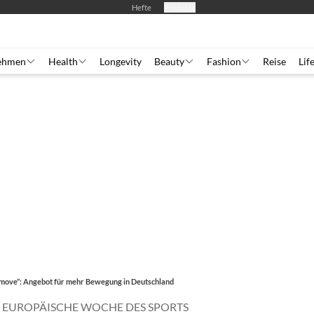
Hefte
Produkte
ehmen
Health
Longevity
Beauty
Fashion
Reise
Lif
s move”: Angebot für mehr Bewegung in Deutschland
”: EUROPÄISCHE WOCHE DES SPORTS