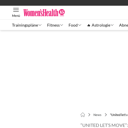
Menü
Trainingspläne
Fitness
Food
🔥 Astrologie
Abn
News
“United let’
“UNITED LET’S MOVE