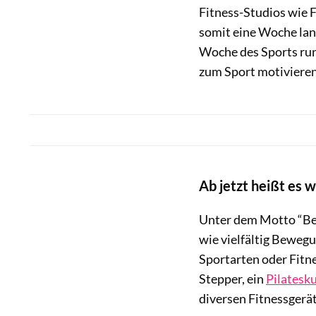
Fitness-Studios wie F
somit eine Woche la
Woche des Sports ru
zum Sport motivieren
Ab jetzt heißt es 
Unter dem Motto “Be 
wie vielfältig Bewegu
Sportarten oder Fitn
Stepper, ein
Pilatesku
diversen Fitnessgeräte