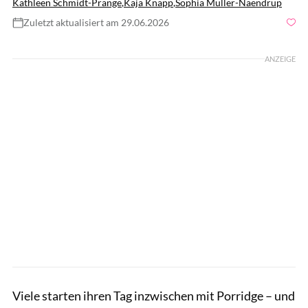
Kathleen Schmidt-Prange
,
Kaja Knapp
,
Sophia Müller-Naendrup
Zuletzt aktualisiert am 29.06.2026
Foto: gettyimages/alvarez
ANZEIGE
Viele starten ihren Tag inzwischen mit Porridge – und