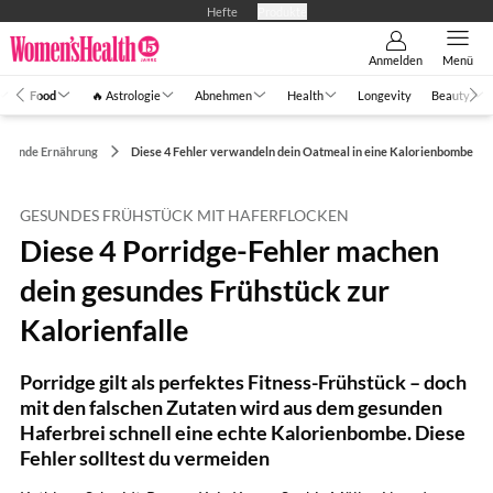
Hefte
Produkte
Anmelden
Menü
Food
🔥 Astrologie
Abnehmen
Health
Longevity
Beauty
esunde Ernährung
Diese 4 Fehler verwandeln dein Oatmeal in eine Kalorienbombe
GESUNDES FRÜHSTÜCK MIT HAFERFLOCKEN
Diese 4 Porridge-Fehler machen
dein gesundes Frühstück zur
Kalorienfalle
Porridge gilt als perfektes Fitness-Frühstück – doch
mit den falschen Zutaten wird aus dem gesunden
Haferbrei schnell eine echte Kalorienbombe. Diese
Fehler solltest du vermeiden