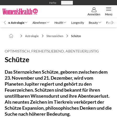
Hefte
Produkte
Anmelden
Menü
🔥 Astrologie
Abnehmen
Health
Longevity
Beauty
Fashion
Astrologie
Sternzeichen
Schütze
OPTIMISTISCH, FREIHEITSLIEBEND, ABENTEUERLUSTIG
Schütze
Das Sternzeichen Schütze, geboren zwischen dem
23. November und 21. Dezember, wird vom
Planeten Jupiter regiert und gehört zu den
Feuerzeichen. Schützen sind bekannt für ihren
unstillbaren Wissensdurst und ihre Abenteuerlust.
Als neuntes Zeichen im Tierkreis verkörpert der
Schütze Expansion, philosophisches Denken und die
Suche nach höherer Bedeutung.