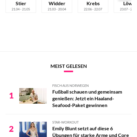
Stier
Widder
Krebs
Löwe
21.04 - 21.05
21.03 - 20.04
22.06 - 22.07
23.07 - 22.0
MEIST GELESEN
FISCH AUS NORWEGEN
Fußball schauen und gemeinsam
1
genießen: Jetzt ein Haaland-
Seafood-Paket gewinnen
STAR-WORKOUT
2
Emily Blunt setzt auf diese 6
Übungen für starke Arme und Core