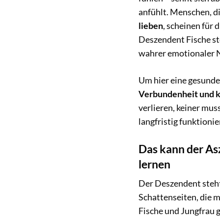
anfühlt. Menschen, di
lieben
, scheinen für
Deszendent Fische st
wahrer emotionaler 
Um hier eine gesunde
Verbundenheit und k
verlieren, keiner mu
langfristig funktionie
Das kann der As
lernen
Der Deszendent steht
Schattenseiten, die m
Fische und Jungfrau 