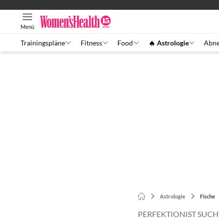
Menü
Trainingspläne
Fitness
Food
🔥 Astrologie
Abn
Astrologie
Fische
PERFEKTIONIST SUC