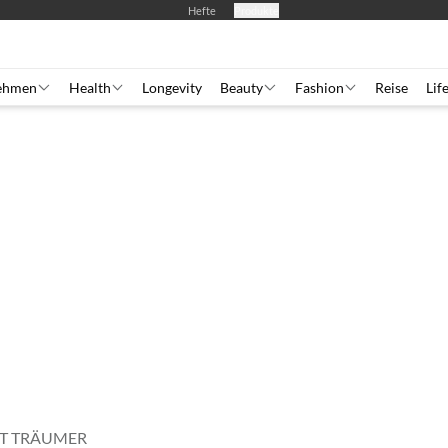
Hefte
Produkte
ehmen
Health
Longevity
Beauty
Fashion
Reise
Lif
HT TRÄUMER