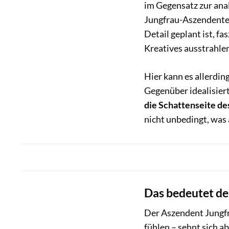
im Gegensatz zur anal
Jungfrau-Aszendenten.
Detail geplant ist, f
Kreatives ausstrahle
Hier kann es allerdin
Gegenüber idealisiert 
die Schattenseite d
nicht unbedingt, was 
Das bedeutet de
Der Aszendent Jungfra
fühlen – sehnt sich a