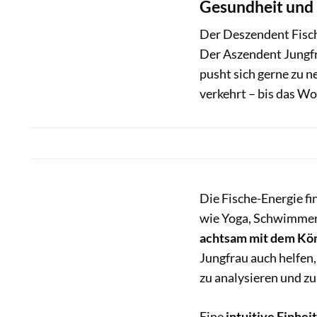
Gesundheit und 
Der Deszendent Fische
Der Aszendent Jungfra
pusht sich gerne zu n
verkehrt – bis das W
Die Fische-Energie f
wie Yoga, Schwimmen,
achtsam mit dem Kör
Jungfrau auch helfen,
zu analysieren und zu
Eine
intuitive Einheit