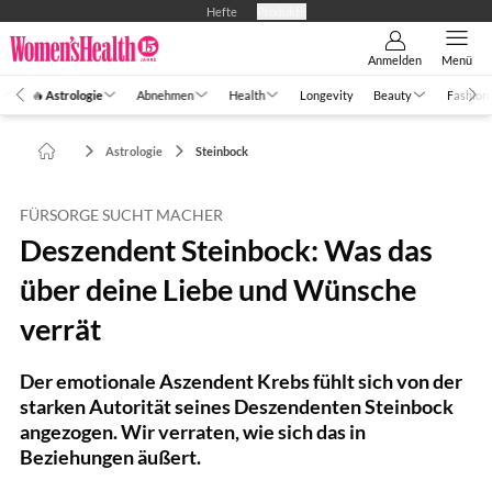
Hefte
Produkte
Anmelden
Menü
🔥 Astrologie
Abnehmen
Health
Longevity
Beauty
Fashion
Astrologie
Steinbock
FÜRSORGE SUCHT MACHER
Deszendent Steinbock: Was das
über deine Liebe und Wünsche
verrät
Der emotionale Aszendent Krebs fühlt sich von der
starken Autorität seines Deszendenten Steinbock
angezogen. Wir verraten, wie sich das in
Beziehungen äußert.