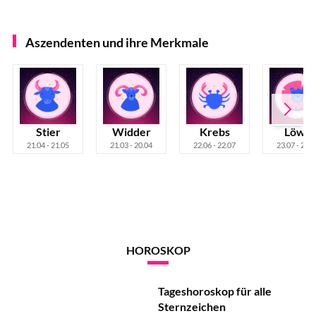
Aszendenten und ihre Merkmale
Stier
Widder
Krebs
Löwe
21.04 - 21.05
21.03 - 20.04
22.06 - 22.07
23.07 - 22.0
HOROSKOP
Tageshoroskop für alle
Sternzeichen