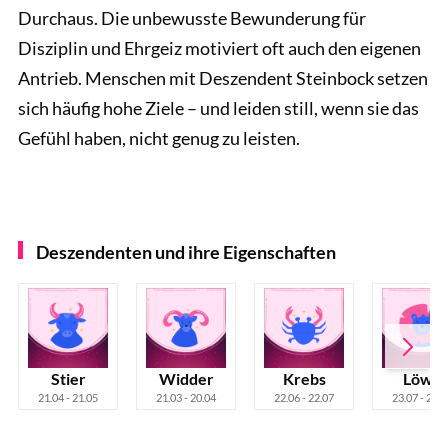
Durchaus. Die unbewusste Bewunderung für
Disziplin und Ehrgeiz motiviert oft auch den eigenen
Antrieb. Menschen mit Deszendent Steinbock setzen
sich häufig hohe Ziele – und leiden still, wenn sie das
Gefühl haben, nicht genug zu leisten.
Deszendenten und ihre Eigenschaften
Stier
Widder
Krebs
Löwe
21.04 - 21.05
21.03 - 20.04
22.06 - 22.07
23.07 - 22.0