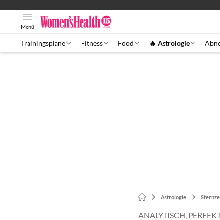
Menü
Trainingspläne
Fitness
Food
🔥 Astrologie
Abn
Astrologie
Sternze
ANALYTISCH, PERFEKT