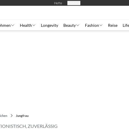
Hefte
Produkte
ehmen
Health
Longevity
Beauty
Fashion
Reise
Lif
ichen
Jungfrau
IONISTISCH, ZUVERLÄSSIG