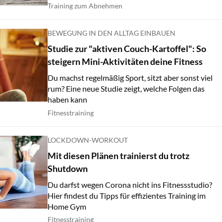
Training zum Abnehmen
BEWEGUNG IN DEN ALLTAG EINBAUEN
Studie zur "aktiven Couch-Kartoffel": So
steigern Mini-Aktivitäten deine Fitness
Du machst regelmäßig Sport, sitzt aber sonst viel
rum? Eine neue Studie zeigt, welche Folgen das
haben kann
Fitnesstraining
LOCKDOWN-WORKOUT
Mit diesen Plänen trainierst du trotz
Shutdown
Du darfst wegen Corona nicht ins Fitnessstudio?
Hier findest du Tipps für effizientes Training im
Home Gym
Fitnesstraining