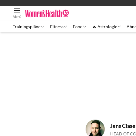
Menü
Trainingspläne
Fitness
Food
🔥 Astrologie
Abn
Jens Clase
HEAD OF C