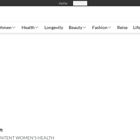
Hefte
Produkte
ehmen
Health
Longevity
Beauty
Fashion
Reise
Lif
n
ONTENT WOMEN'S HEALTH