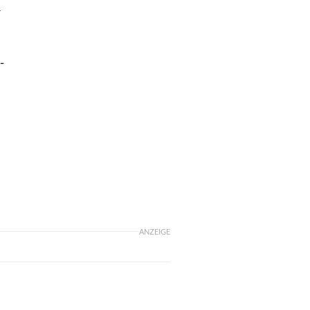
a
-
ANZEIGE