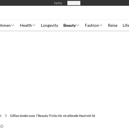
Hefte
Produkte
ehmen
Health
Longevity
Beauty
Fashion
Reise
Lif
t
Gillian Andersons 7 Beauty-Tricks für strahlende Haut mit 56
50