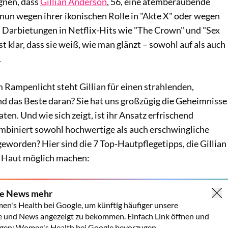
ugnen, dass
Gillian Anderson
, 56, eine atemberaubende
nun wegen ihrer ikonischen Rolle in "Akte X" oder wegen
n Darbietungen in Netflix-Hits wie "The Crown" und "Sex
st klar, dass sie weiß, wie man glänzt – sowohl auf als auch
.
m Rampenlicht steht Gillian für einen strahlenden,
nd das Beste daran? Sie hat uns großzügig die Geheimnisse
ten. Und wie sich zeigt, ist ihr Ansatz erfrischend
mbiniert sowohl hochwertige als auch erschwingliche
eworden? Hier sind die 7 Top-Hautpflegetipps, die Gillian
 Haut möglich machen:
ne News mehr
en's Health bei Google, um künftig häufiger unsere
e und News angezeigt zu bekommen. Einfach Link öffnen und
gen:
Women's Health bei Google bevorzugen.