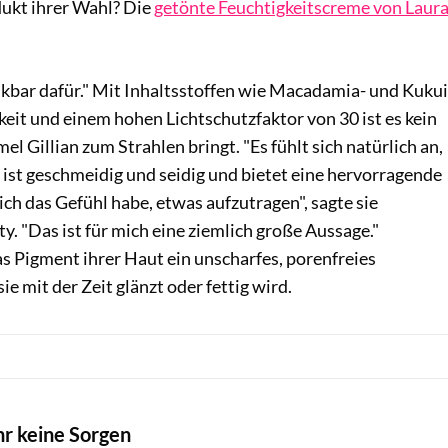
dukt ihrer Wahl? Die
getönte Feuchtigkeitscreme von Laur
nkbar dafür." Mit Inhaltsstoffen wie Macadamia- und Kukui
eit und einem hohen Lichtschutzfaktor von 30 ist es kein
l Gillian zum Strahlen bringt. "Es fühlt sich natürlich an,
 ist geschmeidig und seidig und bietet eine hervorragende
ich das Gefühl habe, etwas aufzutragen", sagte sie
 "Das ist für mich eine ziemlich große Aussage."
s Pigment ihrer Haut ein unscharfes, porenfreies
e mit der Zeit glänzt oder fettig wird.
hr keine Sorgen