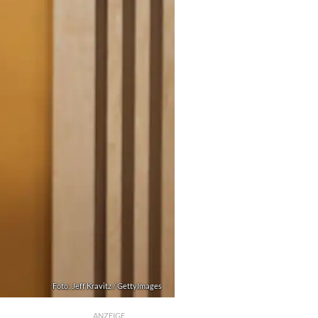
Foto: Jeff Kravitz / GettyImages
ANZEIGE