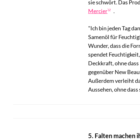
sie schwört. Das Pro
Mercier
.
"Ich bin jeden Tag da
Samenöl für Feuchtigk
Wunder, dass die Forme
spendet Feuchtigkeit,
Deckkraft, ohne dass 
gegenüber New Beauty.
Außerdem verleiht da
Aussehen, ohne dass si
5. Falten machen i