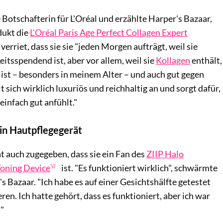
Botschafterin für L'Oréal und erzählte Harper's Bazaar,
dukt die
L'Oréal Paris Age Perfect Collagen Expert
e verriet, dass sie sie "jeden Morgen aufträgt, weil sie
eitsspendend ist, aber vor allem, weil sie
Kollagen
enthält,
t ist – besonders in meinem Alter – und auch gut gegen
lt sich wirklich luxuriös und reichhaltig an und sorgt dafür,
einfach gut anfühlt."
in Hautpflegegerät
t auch zugegeben, dass sie ein Fan des
ZIIP Halo
Toning Device
ist. "Es funktioniert wirklich", schwärmte
s Bazaar. "Ich habe es auf einer Gesichtshälfte getestet
en. Ich hatte gehört, dass es funktioniert, aber ich war
"