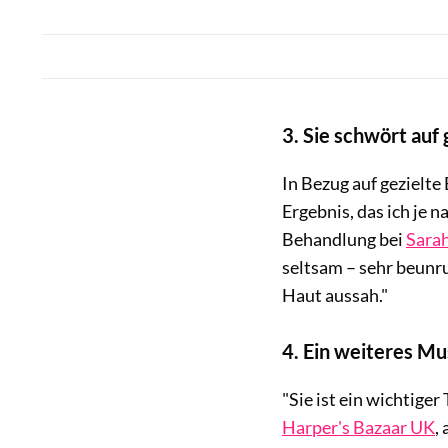
3. Sie schwört au
In Bezug auf gezielt
Ergebnis, das ich je 
Behandlung bei
Sara
seltsam – sehr beunru
Haut aussah."
4. Ein weiteres M
"Sie ist ein wichtige
Harper's Bazaar UK
,