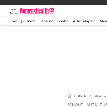
Menü
Trainingspläne
Fitness
Food
🔥 Astrologie
Abn
Beauty
Schöne Hau
SCHÖNE HAUT MIT Ü