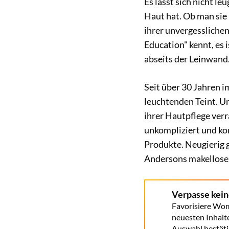
Es lässt sich nicht le
Haut hat. Ob man sie 
ihrer unvergessliche
Education" kennt, es i
abseits der Leinwand
Seit über 30 Jahren i
leuchtenden Teint. U
ihrer Hautpflege verra
unkompliziert und ko
Produkte. Neugierig g
Andersons makellose
Verpasse kei
Favorisiere Wom
neuesten Inhalt
Auswahl bestäti