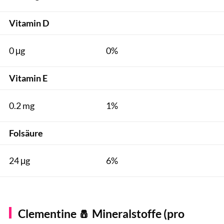
Vitamin D
0 μg
0%
Vitamin E
0.2 mg
1%
Folsäure
24 μg
6%
Clementine 🧂 Mineralstoffe (pro