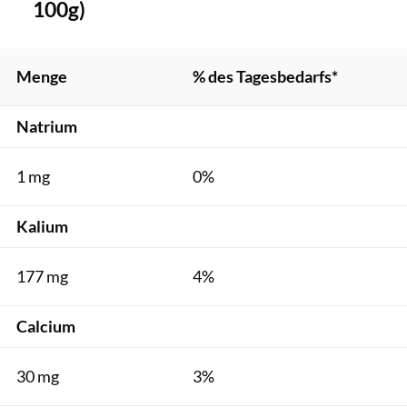
100g)
Menge
% des Tagesbedarfs*
Natrium
1 mg
0%
Kalium
177 mg
4%
Calcium
30 mg
3%