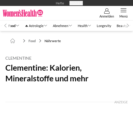
Hefte
Produkte
Anmelden
Menü
Food
🔥 Astrologie
Abnehmen
Health
Longevity
Beauty
Food
Nährwerte
CLEMENTINE
Clementine: Kalorien,
Mineralstoffe und mehr
Foto: GettyImages / MmeEmil
ANZEIGE