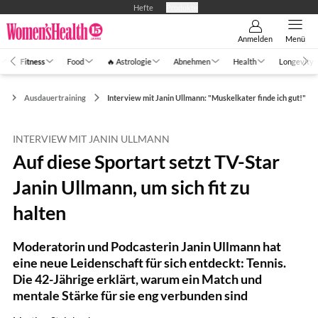
Hefte
Produkte
Anmelden
Menü
Fitness
Food
🔥 Astrologie
Abnehmen
Health
Longevity
s
Ausdauertraining
Interview mit Janin Ullmann: "Muskelkater finde ich gut!"
INTERVIEW MIT JANIN ULLMANN
Auf diese Sportart setzt TV-Star
Janin Ullmann, um sich fit zu
halten
Moderatorin und Podcasterin Janin Ullmann hat
eine neue Leidenschaft für sich entdeckt: Tennis.
Die 42-Jährige erklärt, warum ein Match und
mentale Stärke für sie eng verbunden sind