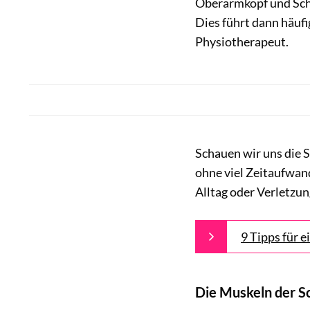
Oberarmkopf und Sch
Dies führt dann häuf
Physiotherapeut.
Schauen wir uns die S
ohne viel Zeitaufwan
Alltag oder Verletzu
9 Tipps für 
Die Muskeln der S