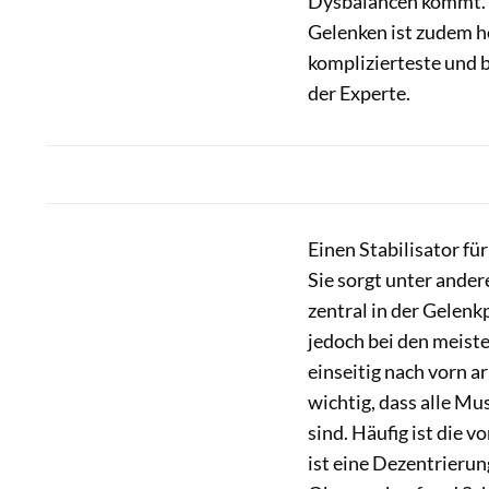
Dysbalancen kommt." 
Gelenken ist zudem h
komplizierteste und 
der Experte.
Einen Stabilisator fü
Sie sorgt unter ande
zentral in der Gelenk
jedoch bei den meiste
einseitig nach vorn ar
wichtig, dass alle Mus
sind. Häufig ist die v
ist eine Dezentrieru