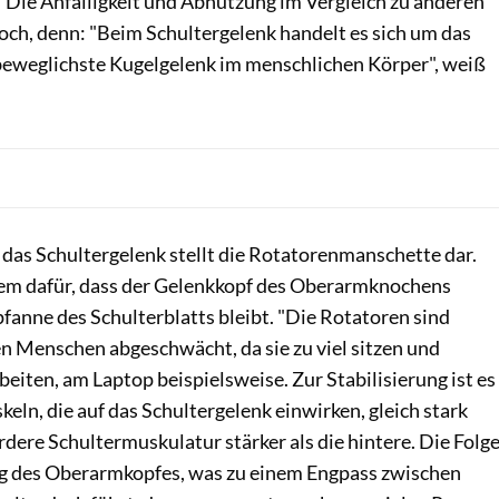
Die Anfälligkeit und Abnutzung im Vergleich zu anderen
och, denn: "Beim Schultergelenk handelt es sich um das
beweglichste Kugelgelenk im menschlichen Körper", weiß
r das Schultergelenk stellt die Rotatorenmanschette dar.
rem dafür, dass der Gelenkkopf des Oberarmknochens
pfanne des Schulterblatts bleibt. "Die Rotatoren sind
n Menschen abgeschwächt, da sie zu viel sitzen und
beiten, am Laptop beispielsweise. Zur Stabilisierung ist es
keln, die auf das Schultergelenk einwirken, gleich stark
ordere Schultermuskulatur stärker als die hintere. Die Folg
ng des Oberarmkopfes, was zu einem Engpass zwischen