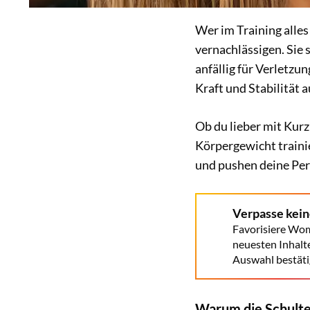
Wer im Training alles 
vernachlässigen. Sie
anfällig für Verletzu
Kraft und Stabilität a
Ob du lieber mit Kur
Körpergewicht traini
und pushen deine Per
Verpasse kei
Favorisiere Wom
neuesten Inhalt
Auswahl bestäti
Warum die Schulter