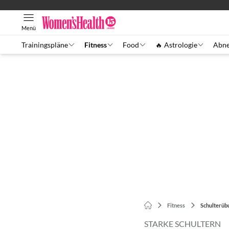
Menü
Trainingspläne
Fitness
Food
🔥 Astrologie
Abn
Fitness
Schulterüb
STARKE SCHULTERN