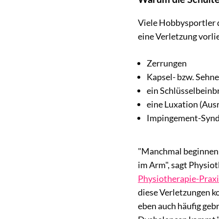
Viele Hobbysportler d
eine Verletzung vorli
Zerrungen
Kapsel- bzw. Sehn
ein Schlüsselbeinb
eine Luxation (Aus
Impingement-Syn
"Manchmal beginnen d
im Arm", sagt Physio
Physiotherapie-Prax
diese Verletzungen ko
eben auch häufig gebr