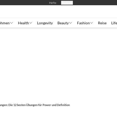
Hefte
Produkte
ehmen
Health
Longevity
Beauty
Fashion
Reise
Lif
ungen: Die 12 besten Übungen für Power und Definition