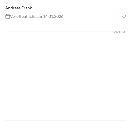
Andreas Frank
Veröffentlicht am 14.01.2026
Foto: gettyimages/Tanja Ivanova
ANZEIGE