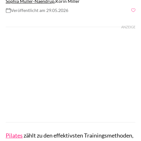
Sophia Müller-Naendrup
,
Korin Miller
Veröffentlicht am 29.05.2026
Foto: gettyimages/vitapix
ANZEIGE
Pilates
zählt zu den effektivsten Trainingsmethoden,