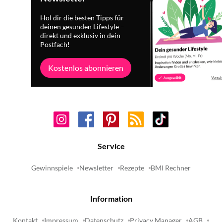
Hol dir die besten Tipps für
deinen gesunden Lifestyle –
direkt und exklusiv in dein
Postfach!
Kostenlos abonnieren
Service
Gewinnspiele
Newsletter
Rezepte
BMI Rechner
Information
Kontakt
Impressum
Datenschutz
Privacy Manager
AGB