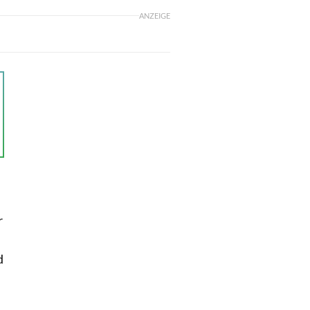
ANZEIGE
r
d