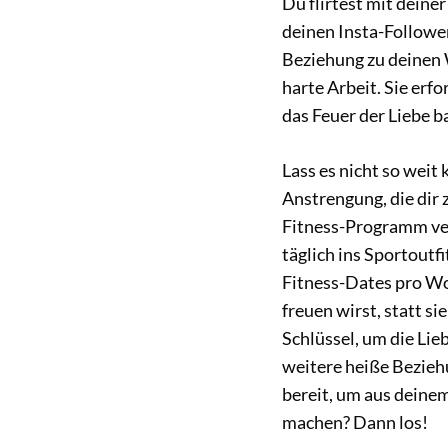
Du flirtest mit deine
deinen Insta-Follower
Beziehung zu deinen 
harte Arbeit. Sie erfo
das Feuer der Liebe b
Lass es nicht so weit
Anstrengung, die dir 
Fitness-Programm verh
täglich ins Sportoutf
Fitness-Dates pro Wo
freuen wirst, statt s
Schlüssel, um die Lie
weitere heiße Bezieh
bereit, um aus deinem
machen? Dann los!