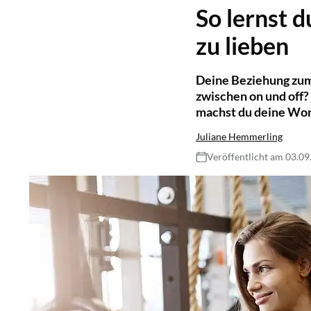
So lernst d
zu lieben
Deine Beziehung zum 
zwischen on und off?
machst du deine Work
Juliane Hemmerling
Veröffentlicht am 03.0