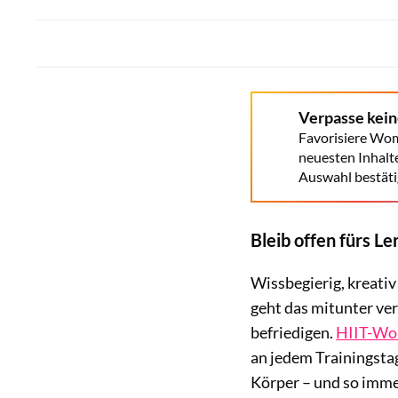
Verpasse kei
Favorisiere Wom
neuesten Inhalt
Auswahl bestäti
Bleib offen fürs L
Wissbegierig, kreativ
geht das mitunter ver
befriedigen.
HIIT-Wo
an jedem Trainingsta
Körper – und so immer