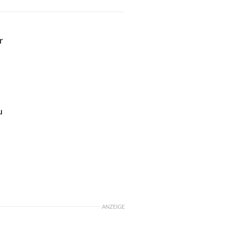
r
u
ANZEIGE