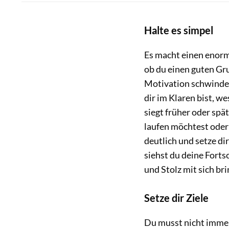
Halte es simpel
Es macht einen enorme
ob du einen guten Gru
Motivation schwindet 
dir im Klaren bist, we
siegt früher oder sp
laufen möchtest oder 
deutlich und setze di
siehst du deine Fortsc
und Stolz mit sich br
Setze dir Ziele
Du musst nicht immer f