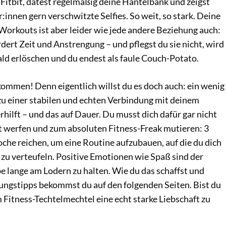
r Fitbit, datest regelmäßig deine Hantelbank und zeigst
:innen gern verschwitzte Selfies. So weit, so stark. Deine
Workouts ist aber leider wie jede andere Beziehung auch:
rdert Zeit und Anstrengung – und pflegst du sie nicht, wird
ald erlöschen und du endest als faule Couch-Potato.
 kommen! Denn eigentlich willst du es doch auch: ein wenig
zu einer stabilen und echten Verbindung mit deinem
ilft – und das auf Dauer. Du musst dich dafür gar nicht
it werfen und zum absoluten Fitness-Freak mutieren: 3
che reichen, um eine Routine aufzubauen, auf die du dich
ie zu verteufeln. Positive Emotionen wie Spaß sind der
be lange am Lodern zu halten. Wie du das schaffst und
ungstipps bekommst du auf den folgenden Seiten. Bist du
 Fitness-Techtelmechtel eine echt starke Liebschaft zu