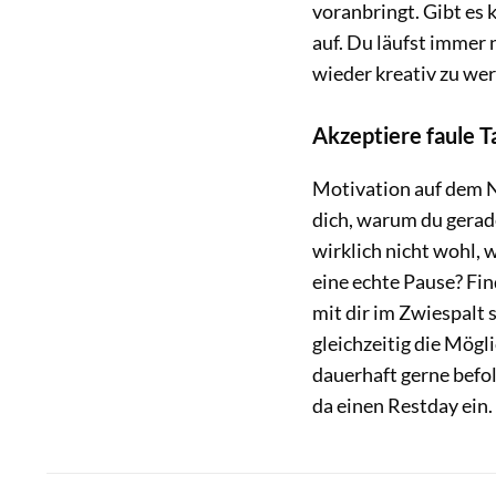
voranbringt. Gibt es
auf. Du läufst immer 
wieder kreativ zu we
Akzeptiere faule T
Motivation auf dem Nu
dich, warum du gerade
wirklich nicht wohl,
eine echte Pause? Fin
mit dir im Zwiespalt 
gleichzeitig die Mögl
dauerhaft gerne befo
da einen Restday ein.