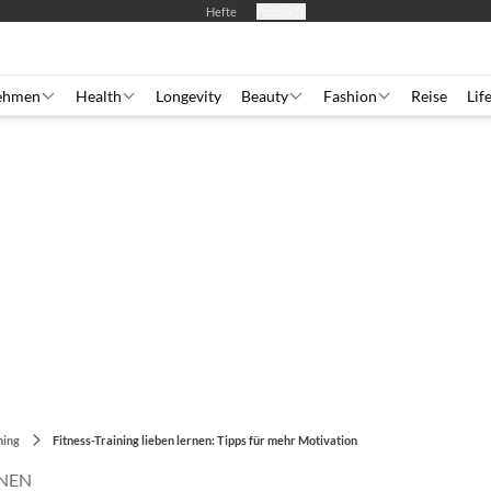
Hefte
Produkte
ehmen
Health
Longevity
Beauty
Fashion
Reise
Lif
ning
Fitness-Training lieben lernen: Tipps für mehr Motivation
RNEN