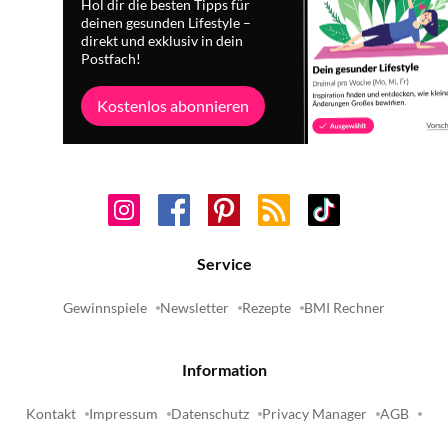
Hol dir die besten Tipps für
deinen gesunden Lifestyle –
direkt und exklusiv in dein
Postfach!
Kostenlos abonnieren
Service
Gewinnspiele
Newsletter
Rezepte
BMI Rechner
Information
Kontakt
Impressum
Datenschutz
Privacy Manager
AGB