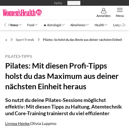
Hefte
Produkte
Anmelden
Menü
Fitness
Food
🔥 Astrologie
Abnehmen
Health
Longevity
tness
Sport-Trends
Pilates: So holst du das Beste aus deiner nächsten Einheit
PILATES-TIPPS
Pilates: Mit diesen Profi-Tipps
holst du das Maximum aus deiner
nächsten Einheit heraus
So nutzt du deine Pilates-Sessions möglichst
effektiv: Mit diesen Tipps zu Haltung, Atemtechnik
und Core-Training trainierst du viel effizienter
Linnea Henke
,
Olivia Luppino