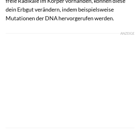
freie Radikale im Körper vorhanden, können diese
dein Erbgut verändern, indem beispielsweise
Mutationen der DNA hervorgerufen werden.
ANZEIGE
Alena Ozerova / Shutterstock.com