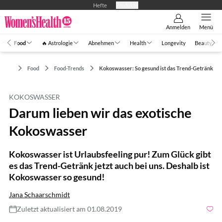
Hefte
Produkte
Anmelden
Menü
Food
🔥 Astrologie
Abnehmen
Health
Longevity
Beauty
Food
Food-Trends
Kokoswasser: So gesund ist das Trend-Getränk
KOKOSWASSER
Darum lieben wir das exotische
Kokoswasser
Kokoswasser ist Urlaubsfeeling pur! Zum Glück gibt
es das Trend-Getränk jetzt auch bei uns. Deshalb ist
Kokoswasser so gesund!
Jana Schaarschmidt
Zuletzt aktualisiert am 01.08.2019
Foto: Jacob Lund / Shutterstock.com