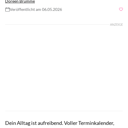
Doreen Brumme
Veröffentlicht am 06.05.2026
Foto: Joan Ransley, Getty Images
ANZEIGE
Dein Alltag ist aufreibend. Voller Terminkalender,