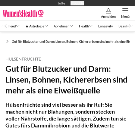
Hefte
Produkte
Anmelden
Menü
Food
🔥 Astrologie
Abnehmen
Health
Longevity
Beauty
ng
Gut für Blutzucker und Darm: Linsen, Bohnen, Kichererbsen sind mehr als eine Eiwe
HÜLSENFRÜCHTE
Gut für Blutzucker und Darm:
Linsen, Bohnen, Kichererbsen sind
mehr als eine Eiweißquelle
Hülsenfrüchte sind viel besser als ihr Ruf: Sie
machen nicht nur Blähungen, sondern stecken
voller Nährstoffe, die lange sättigen. Zudem tun sie
Gutes fürs Darmmikrobiom und die Blutwerte