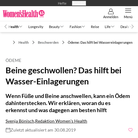
Hefte
Produkte
Anmelden
Menü
Health
Longevity
Beauty
Fashion
Reise
Life
Deals
Health
Beschwerden
Ödeme: Das hilft bei Wassereinlagerungen
ÖDEME
Beine geschwollen? Das hilft bei
Wasser-Einlagerungen
Wenn Füße und Beine anschwellen, kann ein Ödem
dahinterstecken. Wir erklären, woran du es
erkennst und was dagegen am besten hilft
Svenja Bönisch
,
Redaktion Women's Health
Zuletzt aktualisiert am 30.08.2019
Foto: ArtFamily / Shutterstock.com