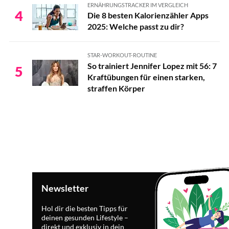
ERNÄHRUNGSTRACKER IM VERGLEICH
4
Die 8 besten Kalorienzähler Apps
2025: Welche passt zu dir?
STAR-WORKOUT-ROUTINE
So trainiert Jennifer Lopez mit 56: 7
5
Kraftübungen für einen starken,
straffen Körper
Newsletter
Hol dir die besten Tipps für
deinen gesunden Lifestyle –
direkt und exklusiv in dein