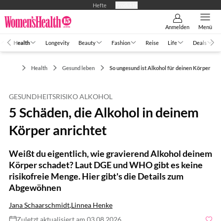
Hefte
Produkte
Anmelden
Menü
Health
Longevity
Beauty
Fashion
Reise
Life
Deals
Health
Gesund leben
So ungesund ist Alkohol für deinen Körper
GESUNDHEITSRISIKO ALKOHOL
5 Schäden, die Alkohol in deinem
Körper anrichtet
Weißt du eigentlich, wie gravierend Alkohol deinem
Körper schadet? Laut DGE und WHO gibt es keine
risikofreie Menge. Hier gibt's die Details zum
Abgewöhnen
Jana Schaarschmidt
,
Linnea Henke
Zuletzt aktualisiert am 03.08.2026