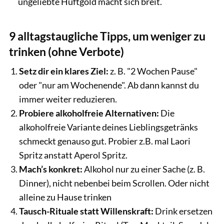
ungeliebte Hüftgold macht sich breit.
9 alltagstaugliche Tipps, um weniger zu
trinken (ohne Verbote)
Setz dir ein klares Ziel:
z. B. "2 Wochen Pause"
oder "nur am Wochenende". Ab dann kannst du
immer weiter reduzieren.
Probiere alkoholfreie Alternativen:
Die
alkoholfreie Variante deines Lieblingsgetränks
schmeckt genauso gut. Probier z.B. mal Laori
Spritz anstatt Aperol Spritz.
Mach’s konkret:
Alkohol nur zu einer Sache (z. B.
Dinner), nicht nebenbei beim Scrollen. Oder nicht
alleine zu Hause trinken
Tausch-Rituale statt Willenskraft:
Drink ersetzen