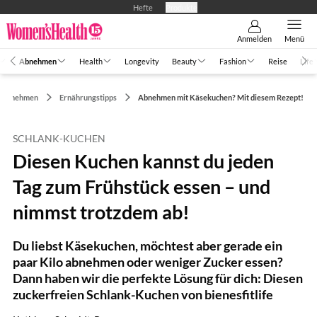
Hefte
Produkte
Anmelden
Menü
Abnehmen
Health
Longevity
Beauty
Fashion
Reise
Life
Abnehmen
Ernährungstipps
Abnehmen mit Käsekuchen? Mit diesem Rezept!
SCHLANK-KUCHEN
Diesen Kuchen kannst du jeden
Tag zum Frühstück essen – und
nimmst trotzdem ab!
Du liebst Käsekuchen, möchtest aber gerade ein
paar Kilo abnehmen oder weniger Zucker essen?
Dann haben wir die perfekte Lösung für dich: Diesen
zuckerfreien Schlank-Kuchen von bienesfitlife