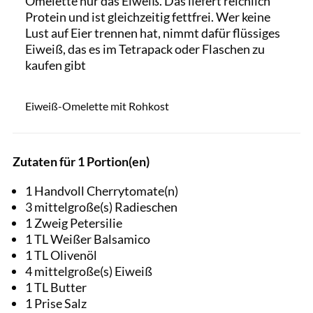
Omelette nur das Eiweiß. Das liefert reichlich
Protein und ist gleichzeitig fettfrei. Wer keine
Lust auf Eier trennen hat, nimmt dafür flüssiges
Eiweiß, das es im Tetrapack oder Flaschen zu
kaufen gibt
Claudia Totir / Getty Images
Eiweiß-Omelette mit Rohkost
Zutaten für 1 Portion(en)
1 Handvoll Cherrytomate(n)
3 mittelgroße(s) Radieschen
1 Zweig Petersilie
1 TL Weißer Balsamico
1 TL Olivenöl
4 mittelgroße(s) Eiweiß
1 TL Butter
1 Prise Salz