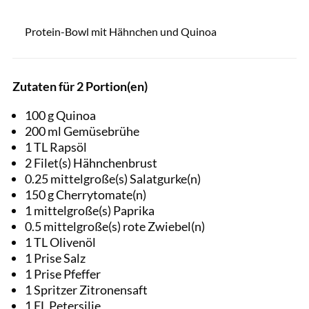
Elena Veselova / Shutterstock.com
Protein-Bowl mit Hähnchen und Quinoa
Zutaten für 2 Portion(en)
100 g Quinoa
200 ml Gemüsebrühe
1 TL Rapsöl
2 Filet(s) Hähnchenbrust
0.25 mittelgroße(s) Salatgurke(n)
150 g Cherrytomate(n)
1 mittelgroße(s) Paprika
0.5 mittelgroße(s) rote Zwiebel(n)
1 TL Olivenöl
1 Prise Salz
1 Prise Pfeffer
1 Spritzer Zitronensaft
1 EL Petersilie