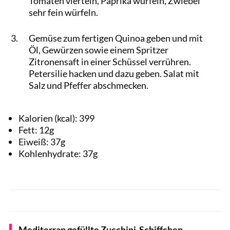
Tomaten vierteln, Paprika würfeln, Zwiebel
sehr fein würfeln.
Gemüse zum fertigen Quinoa geben und mit
Öl, Gewürzen sowie einem Spritzer
Zitronensaft in einer Schüssel verrühren.
Petersilie hacken und dazu geben. Salat mit
Salz und Pfeffer abschmecken.
Kalorien (kcal):
399
Fett:
12
g
Eiweiß:
37
g
Kohlenhydrate:
37
g
Mediterran gefüllte Zucchini-Schiffchen