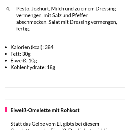
Pesto, Joghurt, Milch und zu einem Dressing
vermengen, mit Salz und Pfeffer
abschmecken. Salat mit Dressing vermengen,
fertig.
Kalorien (kcal):
384
Fett:
30
g
Eiweiß:
10
g
Kohlenhydrate:
18
g
Eiweiß-Omelette mit Rohkost
Statt das Gelbe vom Ei, gibts bei diesem