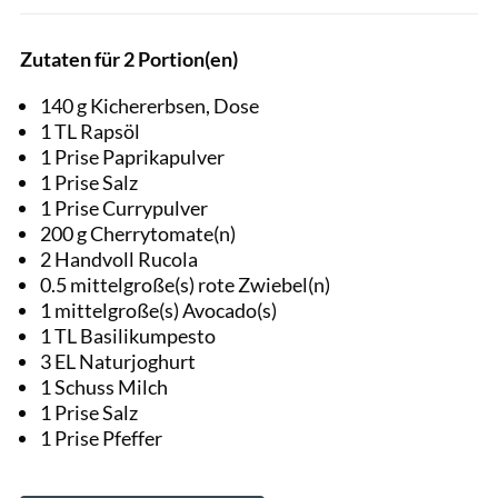
Zutaten für 2 Portion(en)
140 g Kichererbsen, Dose
1 TL Rapsöl
1 Prise Paprikapulver
1 Prise Salz
1 Prise Currypulver
200 g Cherrytomate(n)
2 Handvoll Rucola
0.5 mittelgroße(s) rote Zwiebel(n)
1 mittelgroße(s) Avocado(s)
1 TL Basilikumpesto
3 EL Naturjoghurt
1 Schuss Milch
1 Prise Salz
1 Prise Pfeffer