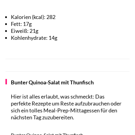
Kalorien (kcal):
282
Fett:
17
g
Eiweiß:
21
g
Kohlenhydrate:
14
g
Bunter Quinoa-Salat mit Thunfisch
Hier ist alles erlaubt, was schmeckt: Das
perfekte Rezepte um Reste aufzubrauchen oder
sich ein tolles Meal-Prep-Mittagessen für den
nächsten Tag zuzubereiten.
NoirChocolate / Shutterstock.com
Bunter Quinoa-Salat mit Thunfisch