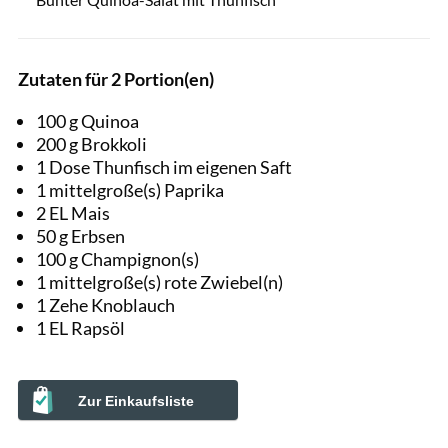
Zutaten für 2 Portion(en)
100 g Quinoa
200 g Brokkoli
1 Dose Thunfisch im eigenen Saft
1 mittelgroße(s) Paprika
2 EL Mais
50 g Erbsen
100 g Champignon(s)
1 mittelgroße(s) rote Zwiebel(n)
1 Zehe Knoblauch
1 EL Rapsöl
Zur Einkaufsliste