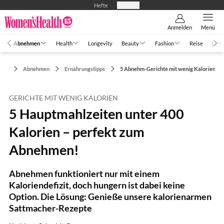
Hefte
Produkte
Anmelden
Menü
Abnehmen
Health
Longevity
Beauty
Fashion
Reise
Life
Abnehmen
Ernährungstipps
5 Abnehm-Gerichte mit wenig Kalorien
GERICHTE MIT WENIG KALORIEN
5 Hauptmahlzeiten unter 400
Kalorien – perfekt zum
Abnehmen!
Abnehmen funktioniert nur mit einem
Kaloriendefizit, doch hungern ist dabei keine
Option. Die Lösung: Genieße unsere kalorienarmen
Sattmacher-Rezepte