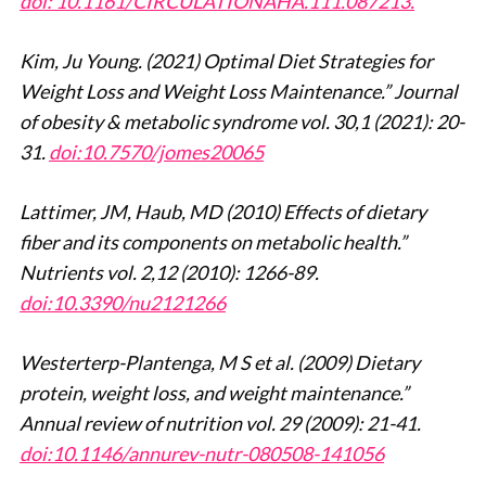
doi: 10.1161/CIRCULATIONAHA.111.087213.
Kim, Ju Young. (2021) Optimal Diet Strategies for
Weight Loss and Weight Loss Maintenance.” Journal
of obesity & metabolic syndrome vol. 30,1 (2021): 20-
31.
doi:10.7570/jomes20065
Lattimer, JM, Haub, MD (2010) Effects of dietary
fiber and its components on metabolic health.”
Nutrients vol. 2,12 (2010): 1266-89.
doi:10.3390/nu2121266
Westerterp-Plantenga, M S et al. (2009) Dietary
protein, weight loss, and weight maintenance.”
Annual review of nutrition vol. 29 (2009): 21-41.
doi:10.1146/annurev-nutr-080508-141056