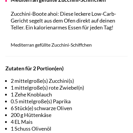
Zucchini-Boote ahoi: Diese leckere Low-Carb-
Gericht segelt aus dem Ofen direkt auf deinen
Teller. Ein kalorienarmes Essen für jeden Tag!
Anna Shepulov / Shutterstock.com
Mediterran gefüllte Zucchini-Schiffchen
Zutaten für 2 Portion(en)
2 mittelgroße(s) Zucchini(s)
1 mittelgroße(s) rote Zwiebel(n)
1 Zehe Knoblauch
0.5 mittelgroße(s) Paprika
6 Stück(e) schwarze Oliven
200 g Hüttenkäse
4 EL Mais
1 Schuss Olivenöl