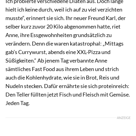
Ich probierte ver­schie­dene Diäten aus. Doch lange
hielt ich keine durch, weil ich auf zu viel verzichten
musste“, erinnert sie sich. Ihr neuer Freund Karl, der
selber kurz zuvor 20 Kilo abgenommen hatte, riet
Anne, ihre Ess­gewohnheiten grundsätzlich zu
verändern. Denn die waren katastrophal: „Mittags
gab’s Currywurst, abends eine XXL-Pizza und
Süßigkeiten.“ Ab jenem Tag verbannte Anne
sämtliches Fast Food aus ihrem Leben und strich
auch die Kohlenhydrate, wie sie in Brot, Reis und
Nudeln stecken. Dafür ernährte sie sich proteinreich:
Den Teller füllten jetzt Fisch und Fleisch mit Gemüse.
Jeden Tag.
ANZEIGE