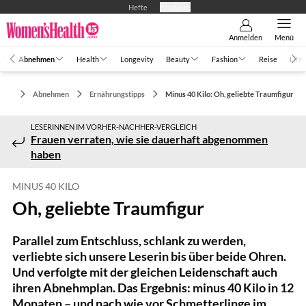
Hefte
Produkte
Anmelden
Menü
Abnehmen
Health
Longevity
Beauty
Fashion
Reise
Life
Abnehmen
Ernährungstipps
Minus 40 Kilo: Oh, geliebte Traumfigur
LESERINNEN IM VORHER-NACHHER-VERGLEICH
Frauen verraten, wie sie dauerhaft abgenommen
haben
MINUS 40 KILO
Oh, geliebte Traumfigur
Parallel zum Entschluss, schlank zu werden,
verliebte sich unsere Leserin bis über beide Ohren.
Und verfolgte mit der gleichen Leidenschaft auch
ihren Abnehmplan. Das Ergebnis: minus 40 Kilo in 12
Monaten – und nach wie vor Schmetterlinge im