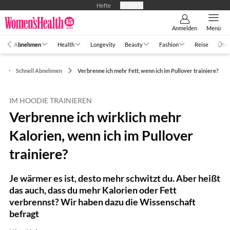
Hefte
Produkte
Anmelden
Menü
Abnehmen
Health
Longevity
Beauty
Fashion
Reise
Life
n
Schnell Abnehmen
Verbrenne ich mehr Fett, wenn ich im Pullover trainiere?
IM HOODIE TRAINIEREN
Verbrenne ich wirklich mehr
Kalorien, wenn ich im Pullover
trainiere?
Je wärmer es ist, desto mehr schwitzt du. Aber heißt
das auch, dass du mehr Kalorien oder Fett
verbrennst? Wir haben dazu die Wissenschaft
befragt