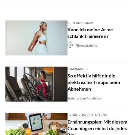
SCHLANKE ARME
Kann ich meine Arme
schlank trainieren?
Fitnesstraining
STAIRMASTER
So effektiv hilft dir die
elektrische Treppe beim
Abnehmen
Training zum Abnehmen
ERNÄHRUNGSCOACHING
Ernährungsplan: Mit diesem
Coaching erreichst du jedes
Ziel