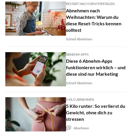
RESTART NACH DEN FEIERTAGEN
Abnehmen nach
Weihnachten: Warum du
diese Reset-Tricks kennen
solltest
Schnell Abnehmen
ABNEHM-APPS
Diese 6 Abnehm-Apps
funktionieren wirklich – und
diese sind nur Marketing
Schnell Abnehmen
5 KILO ABNEHMEN
5 Kilo runter: So verlierst du
Gewicht, ohne dich zu
stressen
Abnehmen