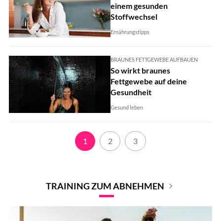
einem gesunden
Stoffwechsel
Ernährungstipps
BRAUNES FETTGEWEBE AUFBAUEN
So wirkt braunes
Fettgewebe auf deine
Gesundheit
Gesund leben
1
2
3
TRAINING ZUM ABNEHMEN