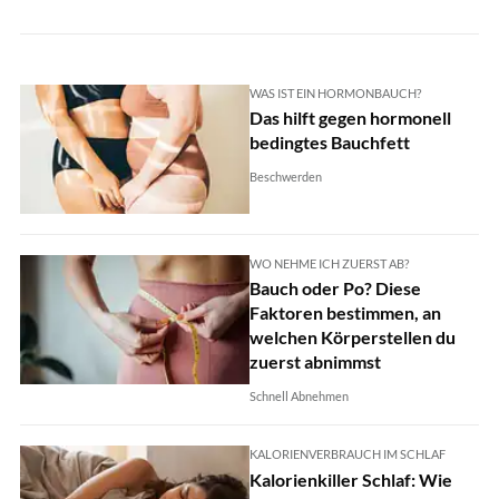
WAS IST EIN HORMONBAUCH?
Das hilft gegen hormonell
bedingtes Bauchfett
Beschwerden
WO NEHME ICH ZUERST AB?
Bauch oder Po? Diese
Faktoren bestimmen, an
welchen Körperstellen du
zuerst abnimmst
Schnell Abnehmen
KALORIENVERBRAUCH IM SCHLAF
Kalorienkiller Schlaf: Wie