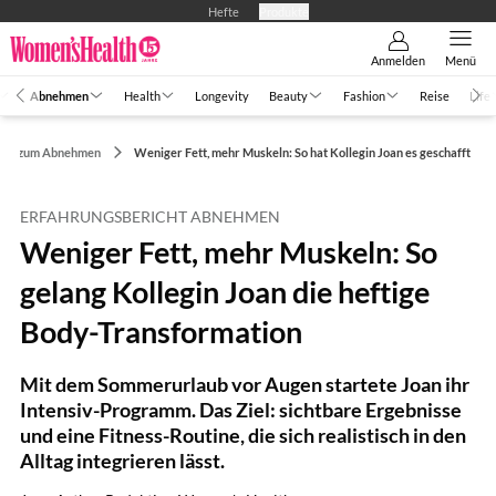
Hefte
Produkte
Anmelden
Menü
Abnehmen
Health
Longevity
Beauty
Fashion
Reise
Life
ning zum Abnehmen
Weniger Fett, mehr Muskeln: So hat Kollegin Joan es geschafft
ERFAHRUNGSBERICHT ABNEHMEN
Weniger Fett, mehr Muskeln: So
gelang Kollegin Joan die heftige
Body-Transformation
Mit dem Sommerurlaub vor Augen startete Joan ihr
Intensiv-Programm. Das Ziel: sichtbare Ergebnisse
und eine Fitness-Routine, die sich realistisch in den
Alltag integrieren lässt.