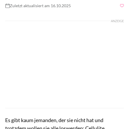
Zuletzt aktualisiert am 16.10.2025
Foto: SimpleImages / GettyImages
ANZEIGE
Es gibt kaum jemanden, der sie nicht hat und
trotzdem wollen sie alle loswerden: Cellulite.