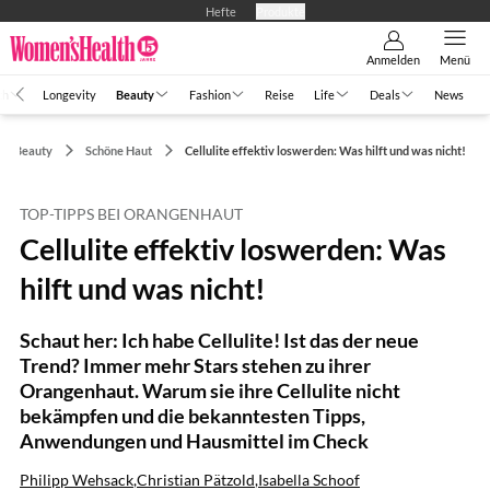
Hefte
Produkte
Anmelden
Menü
th
Longevity
Beauty
Fashion
Reise
Life
Deals
News
Beauty
Schöne Haut
Cellulite effektiv loswerden: Was hilft und was nicht!
TOP-TIPPS BEI ORANGENHAUT
Cellulite effektiv loswerden: Was
hilft und was nicht!
Schaut her: Ich habe Cellulite! Ist das der neue
Trend? Immer mehr Stars stehen zu ihrer
Orangenhaut. Warum sie ihre Cellulite nicht
bekämpfen und die bekanntesten Tipps,
Anwendungen und Hausmittel im Check
Philipp Wehsack
,
Christian Pätzold
,
Isabella Schoof