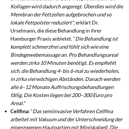
Kollagen wird dadurch angeregt. Überdies wird die
Membran der Fettzellen aufgebrochen und so
lokale Fettpolster reduziert"
, erklärt Dr.
Urselmann, die diese Behandlung in ihrer
Hamburger Praxis anbietet. "
Die Behandlung ist
komplett schmerzfrei und fühlt sich wie eine
Bindegewebemassage an. Pro Behandlungsareal
werden zirka 10 Minuten benötigt. Es empfiehlt
sich, die Behandlung 4- bis 6-mal zu wiederholen,
in zirka vierwöchigen Abständen. Danach werden
alle 6–12 Monate Auffrischungsbehandlungen
fällig. Die Kosten liegen bei 200–300 Euro pro
Areal."
Cellfina:
"
Das semiinvasive Verfahren Cellfina
arbeitet mit Vakuum und der Unterschneidung der
eingezogenen Hautpartien mit Miniskalpell. Die