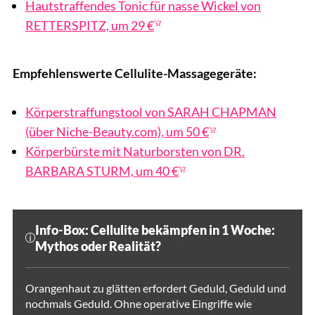
Hautstraffendes Tonic für nasse Wickel von
RETTERSPITZ, um 29 €
Empfehlenswerte Cellulite-Massagegeräte:
Körperstraffungstool von SARAH CHAPMAN
(über Niche-Beauty.com), um 50 €
Körperbürste mit Naturborsten von DR.
BARBARA STURM, um 40 €
Info-Box: Cellulite bekämpfen in 1 Woche:
Mythos oder Realität?
Orangenhaut zu glätten erfordert Geduld, Geduld und
nochmals Geduld. Ohne operative Eingriffe wie