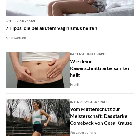
SCHEIDENKRAMPF
7 Tipps, die bei akutem Vaginismus helfen
Beschwerden
KAISERSCHNITT-NARBE
Wie deine
Kaiserschnittnarbe sanfter
heilt
Health
INTERVIEW GESA KRAUSE
Vom Mutterschutz zur
Meisterschaft: Das starke
Comeback von Gesa Krause
Ausdauertraining