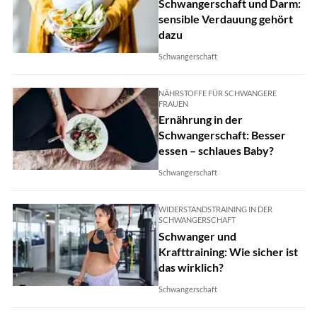
Schwangerschaft und Darm:
sensible Verdauung gehört
dazu
Schwangerschaft
NÄHRSTOFFE FÜR SCHWANGERE
FRAUEN
Ernährung in der
Schwangerschaft: Besser
essen – schlaues Baby?
Schwangerschaft
WIDERSTANDSTRAINING IN DER
SCHWANGERSCHAFT
Schwanger und
Krafttraining: Wie sicher ist
das wirklich?
Schwangerschaft