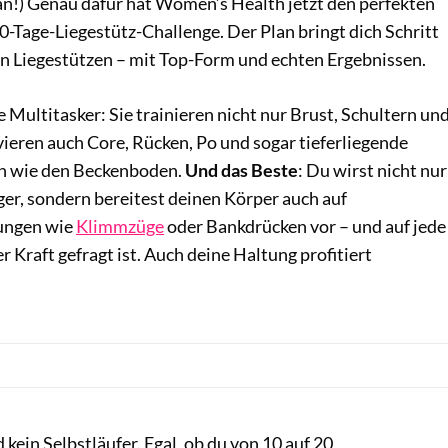
 an!) Genau dafür hat Women’s Health jetzt den perfekten
30-Tage-Liegestütz-Challenge. Der Plan bringt dich Schritt
en Liegestützen – mit Top-Form und echten Ergebnissen.
e Multitasker: Sie trainieren nicht nur Brust, Schultern un
vieren auch Core, Rücken, Po und sogar tieferliegende
ln wie den Beckenboden.
Und das Beste
: Du wirst nicht nur
iger, sondern bereitest deinen Körper auch auf
ungen wie
Klimmzüge
oder Bankdrücken vor – und auf jede
er Kraft gefragt ist. Auch deine Haltung profitiert
 kein Selbstläufer. Egal, ob du von 10 auf 20