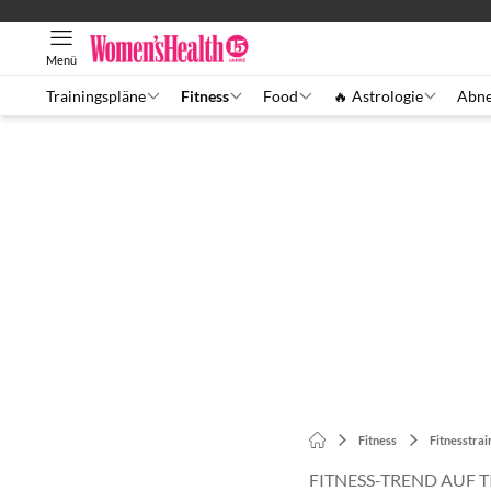
Menü
Trainingspläne
Fitness
Food
🔥 Astrologie
Abn
Fitness
Fitnesstrai
FITNESS-TREND AUF 