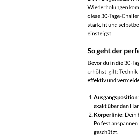
Wiederholungen komme
diese 30-Tage-Challeng
stark, fit und selbst
einsteigst.
So geht der perf
Bevor du in die 30-T
erhöhst, gilt: Techni
effektiv und vermeide
Ausgangsposition
exakt über den Han
Körperlinie
: Dein 
Po fest anspannen.
geschützt.