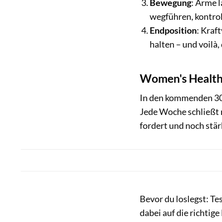
Bewegung
: Arme 
wegführen, kontroll
Endposition
: Kraf
halten – und voilà
Women's Health 
In den kommenden 30 
Jede Woche schließt m
fordert und noch stär
Bevor du loslegst: Tes
dabei auf die richtig