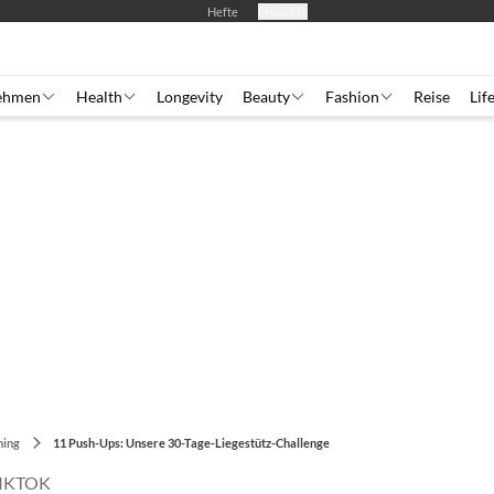
Hefte
Produkte
ehmen
Health
Longevity
Beauty
Fashion
Reise
Lif
ning
11 Push-Ups: Unsere 30-Tage-Liegestütz-Challenge
TIKTOK