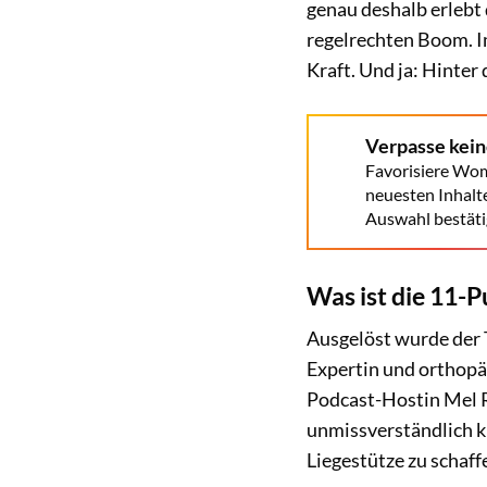
genau deshalb erlebt 
regelrechten Boom. 
Kraft. Und ja: Hinter
Verpasse kei
Favorisiere Wom
neuesten Inhalt
Auswahl bestäti
Was ist die 11-
Ausgelöst wurde der T
Expertin und orthopä
Podcast-Hostin Mel R
unmissverständlich kla
Liegestütze zu schaff