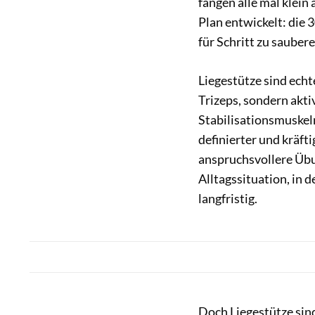
fangen alle mal klein
Plan entwickelt: die 
für Schritt zu sauber
Liegestütze sind echt
Trizeps, sondern akti
Stabilisationsmuske
definierter und kräft
anspruchsvollere Üb
Alltagssituation, in d
langfristig.
Doch Liegestütze sind