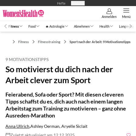
Hefte
Produkte
Anmelden
Menü
Fitness
Food
🔥 Astrologie
Abnehmen
Health
Longevity
Fitness
Fitnesstraining
Sport nach der Arbeit: 9 Motivationstipps
9 MOTIVATIONSTIPPS
So motivierst du dich nach der
Arbeit clever zum Sport
Feierabend, Sofa oder Sport? Mit diesen cleveren
Tipps schaffst du es, dich auch nach einem langen
Arbeitstag zum Training zu motivieren – ganz ohne
Ausreden-Marathon
Anna Ullrich
,
Ashley Oerman, Aryelle Siclait
Zuletzt aktualisiert am 12.12.2025