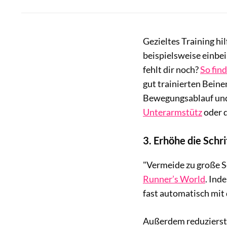
Gezieltes Training hi
beispielsweise einbe
fehlt dir noch?
So fin
gut trainierten Beine
Bewegungsablauf und 
Unterarmstütz
oder d
3.
Erhöhe die Schr
"Vermeide zu große S
Runner’s World
. Ind
fast automatisch mit 
Außerdem reduzierst 