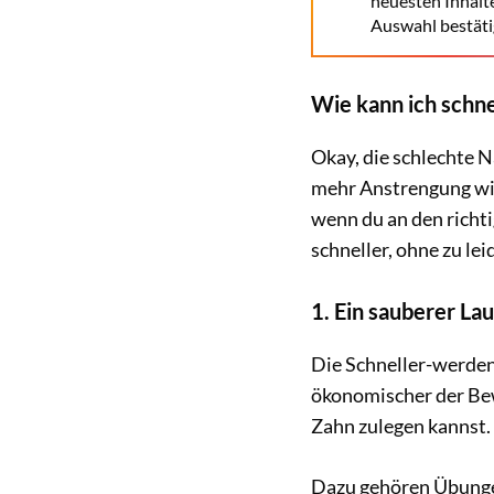
neuesten Inhalt
Auswahl bestäti
Wie kann ich schne
Okay, die schlechte 
mehr Anstrengung wir
wenn du an den richt
schneller, ohne zu lei
1. Ein sauberer Lau
Die Schneller-werden-
ökonomischer der Bew
Zahn zulegen kannst. 
Dazu gehören Übunge