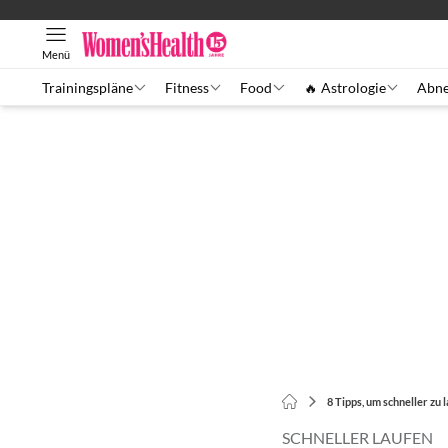
Menü
Trainingspläne
Fitness
Food
🔥 Astrologie
Abn
8 Tipps, um schneller zu 
SCHNELLER LAUFEN