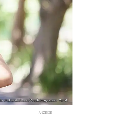
to: shutterstock.com/PeopleImages.com - Yuri A
ANZEIGE