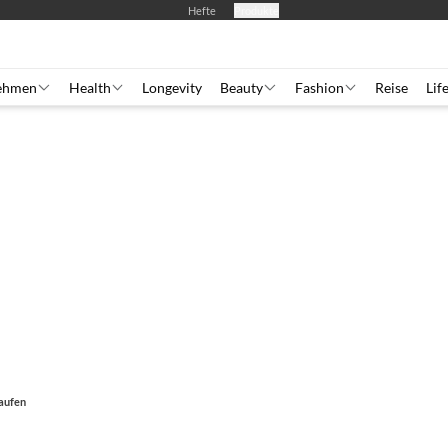
Hefte
Produkte
ehmen
Health
Longevity
Beauty
Fashion
Reise
Lif
laufen