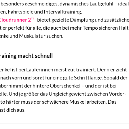
n besonders geschmeidiges, dynamisches Laufgefühl – ideal
ten, Fahrtspiele und Intervalltraining.
Cloudrunner 2
bietet gezielte Dämpfung und zusätzlich
st er perfekt für alle, die auch bei mehr Tempo sicheren Halt
enke und Muskulatur suchen.
raining macht schnell
kel ist bei Läuferinnen meist gut trainiert. Denn er zieht
nach vorn und sorgt für eine gute Schrittlänge. Sobald der
übernimmt der hintere Oberschenkel – und der ist bei
elle. Und je größer das Ungleichgewicht zwischen Vorder-
esto härter muss der schwächere Muskel arbeiten. Das
st dich aus.