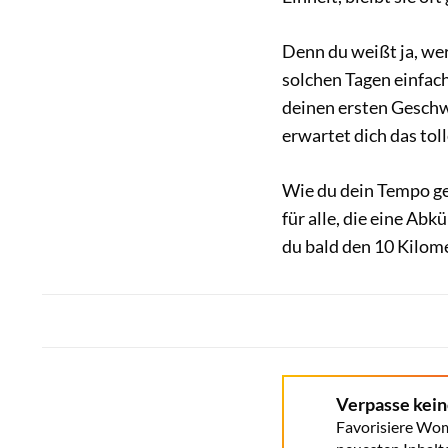
Denn du weißt ja, wer
solchen Tagen einfach
deinen ersten Gesch
erwartet dich das toll
Wie du dein Tempo gez
für alle, die eine Ab
du bald den 10 Kilome
Verpasse kei
Favorisiere Wom