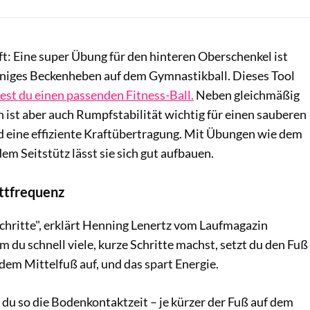
lft: Eine super Übung für den hinteren Oberschenkel ist
iniges Beckenheben auf dem Gymnastikball. Dieses Tool
dest du einen passenden Fitness-Ball.
Neben gleichmäßig
n ist aber auch Rumpfstabilität wichtig für einen sauberen
eine effiziente Kraftübertragung. Mit Übungen wie dem
em Seitstütz lässt sie sich gut aufbauen.
ittfrequenz
chritte", erklärt Henning Lenertz vom Laufmagazin
em du schnell viele, kurze Schritte machst, setzt du den Fuß
dem Mittelfuß auf, und das spart Energie.
du so die Bodenkontaktzeit – je kürzer der Fuß auf dem