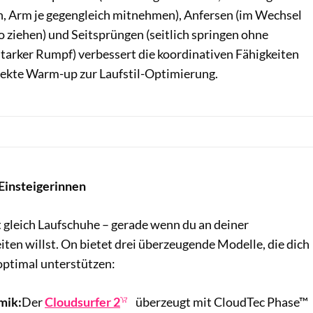
n, Arm je gegengleich mitnehmen), Anfersen (im Wechsel
 ziehen) und Seitsprüngen (seitlich springen ohne
starker Rumpf) verbessert die koordinativen Fähigkeiten
rfekte Warm-up zur Laufstil-Optimierung.
 Einsteigerinnen
t gleich Laufschuhe – gerade wenn du an deiner
ten willst. On bietet drei überzeugende Modelle, die dich
 optimal unterstützen:
mik:
Der
Cloudsurfer 2
überzeugt mit CloudTec Phase™