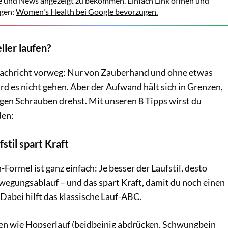
e und News angezeigt zu bekommen. Einfach Link öffnen und
gen:
Women's Health bei Google bevorzugen.
ller laufen?
Nachricht vorweg: Nur von Zauberhand und ohne etwas
d es nicht gehen. Aber der Aufwand hält sich in Grenzen,
igen Schrauben drehst. Mit unseren 8 Tipps wirst du
den:
fstil spart Kraft
Formel ist ganz einfach: Je besser der Laufstil, desto
egungsablauf – und das spart Kraft, damit du noch einen
Dabei hilft das klassische Lauf-ABC.
n wie Hopserlauf (beidbeinig abdrücken, Schwungbein