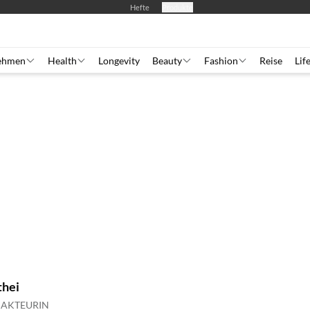
Hefte
Produkte
ehmen
Health
Longevity
Beauty
Fashion
Reise
Lif
hei
DAKTEURIN