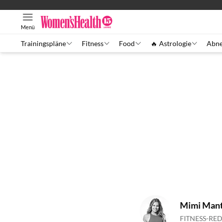
Menü
Trainingspläne
Fitness
Food
🔥 Astrologie
Abn
Mimi Mant
FITNESS-RE