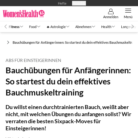
Hefte
Produkte
Anmelden
Menü
Fitness
Food
🔥 Astrologie
Abnehmen
Health
Longevity
ts
Bauchübungen für Anfängerinnen: So startest du dein effektives Bauchmuskeltrain
ABS FÜR EINSTEIGERINNEN
Bauchübungen für Anfängerinnen:
So startest du dein effektives
Bauchmuskeltraining
Du willst einen durchtrainierten Bauch, weißt aber
nicht, mit welchen Übungen du anfangen sollst? Wir
verraten die besten Sixpack-Moves für
Einsteigerinnen!