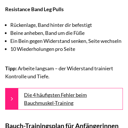
Resistance Band Leg Pulls
Rückenlage, Band hinter dir befestigt
Beine anheben, Band um die Füße
Ein Bein gegen Widerstand senken, Seite wechseln
10 Wiederholungen pro Seite
Tipp:
Arbeite langsam – der Widerstand trainiert
Kontrolle und Tiefe.
Die 4 häufigsten Fehler beim
Bauchmuskel-Training
Bauch-Trainingsplan für Anfängerinnen