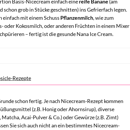
rtion Basis-Nicecream einfach eine
reife Banane
(am
 schon grob in Stücke geschnitten) ins Gefrierfach legen.
n einfach mit einem Schuss
Pflanzenmilch
, wie zum
is- oder Kokosmilch, oder anderen Früchten in einem Mixer
chpürieren – fertig ist die gesunde Nana Ice Cream.
sicle-Rezepte
 Grunde schon fertig. Je nach Nicecream-Rezept kommen
üßungsmittel (z.B. Honig oder Ahornsirup), diverse
, Matcha, Acai-Pulver & Co.) oder Gewürze (z.B. Zimt)
sen Sie sich auch nicht an ein bestimmtes Nicecream-