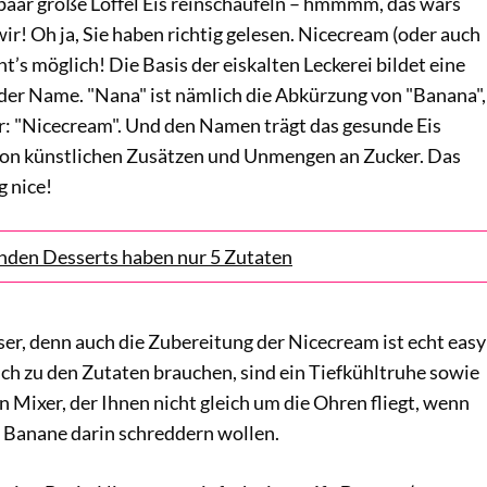
 paar große Löffel Eis reinschaufeln – hmmmm, das wärs
wir! Oh ja, Sie haben richtig gelesen. Nicecream (oder auch
’s möglich! Die Basis der eiskalten Leckerei bildet eine
der Name. "Nana" ist nämlich die Abkürzung von "Banana",
r: "Nicecream". Und den Namen trägt das gesunde Eis
von künstlichen Zusätzen und Unmengen an Zucker. Das
g nice!
nden Desserts haben nur 5 Zutaten
er, denn auch die Zubereitung der Nicecream ist echt easy
lich zu den Zutaten brauchen, sind ein Tiefkühltruhe sowie
n Mixer, der Ihnen nicht gleich um die Ohren fliegt, wenn
e Banane darin schreddern wollen.