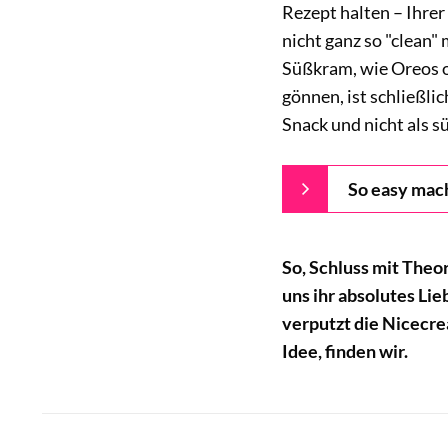
Rezept halten – Ihrer
nicht ganz so "clean"
Süßkram, wie Oreos o
gönnen, ist schließli
Snack und nicht als 
So easy mac
So, Schluss mit Theo
uns ihr absolutes Li
verputzt die Nicecre
Idee, finden wir.