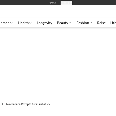
Hefte
Produkte
ehmen
Health
Longevity
Beauty
Fashion
Reise
Lif
Nicecream-Rezepte fürs Frühstück