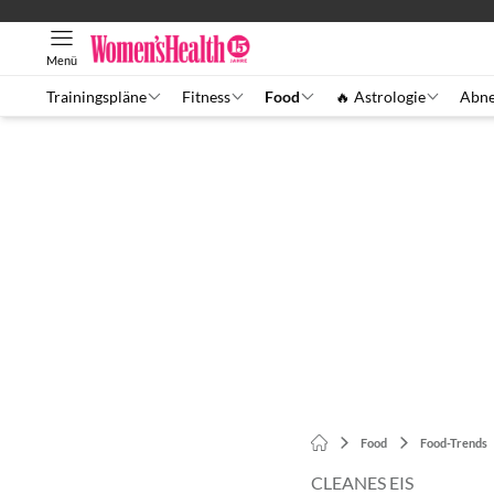
Menü
Trainingspläne
Fitness
Food
🔥 Astrologie
Abn
Food
Food-Trends
CLEANES EIS