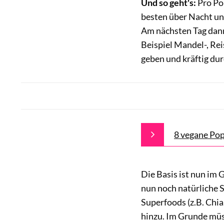
Und so geht's:
Pro Po
besten über Nacht und
Am nächsten Tag dan
Beispiel Mandel-, Re
geben und kräftig dur
8 vegane Pop
Die Basis ist nun im
nun noch natürliche S
Superfoods (z.B. Chia
hinzu. Im Grunde müs