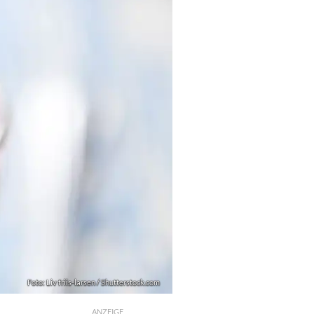
Foto: Liv friis-larsen / Shutterstock.com
ANZEIGE