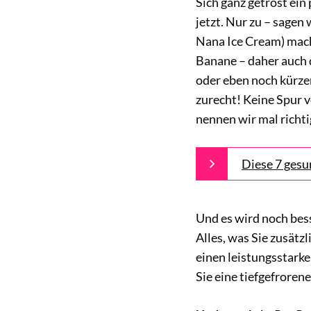
Sich ganz getrost ein
jetzt. Nur zu – sagen 
Nana Ice Cream) macht
Banane – daher auch 
oder eben noch kürze
zurecht! Keine Spur 
nennen wir mal richti
Diese 7 gesu
Und es wird noch bess
Alles, was Sie zusätz
einen leistungsstarke
Sie eine tiefgefroren