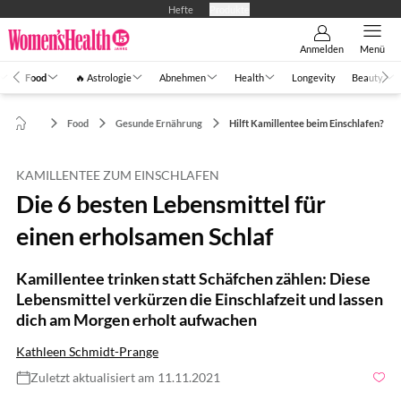
Hefte
Produkte
Anmelden
Menü
Food
🔥 Astrologie
Abnehmen
Health
Longevity
Beauty
Food
Gesunde Ernährung
Hilft Kamillentee beim Einschlafen?
KAMILLENTEE ZUM EINSCHLAFEN
Die 6 besten Lebensmittel für
einen erholsamen Schlaf
Kamillentee trinken statt Schäfchen zählen: Diese
Lebensmittel verkürzen die Einschlafzeit und lassen
dich am Morgen erholt aufwachen
Kathleen Schmidt-Prange
Zuletzt aktualisiert am 11.11.2021
Foto: Dean Drobot / Shutterstock.com