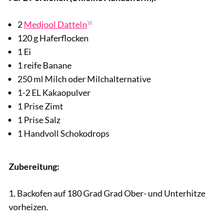
2
Medjool Datteln
120 g Haferflocken
1 Ei
1 reife Banane
250 ml Milch oder Milchalternative
1-2 EL Kakaopulver
1 Prise Zimt
1 Prise Salz
1 Handvoll Schokodrops
Zubereitung:
1. Backofen auf 180 Grad Grad Ober- und Unterhitze
vorheizen.