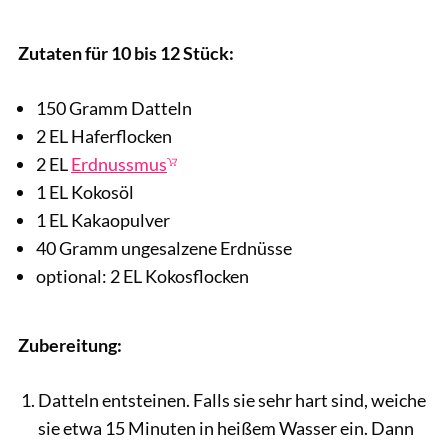
Tereza Kotkova / Shutterstock.com
Zutaten für 10 bis 12 Stück:
150 Gramm Datteln
2 EL Haferflocken
2 EL
Erdnussmus
1 EL Kokosöl
1 EL Kakaopulver
40 Gramm ungesalzene Erdnüsse
optional: 2 EL Kokosflocken
Zubereitung:
Datteln entsteinen. Falls sie sehr hart sind, weiche
sie etwa 15 Minuten in heißem Wasser ein. Dann