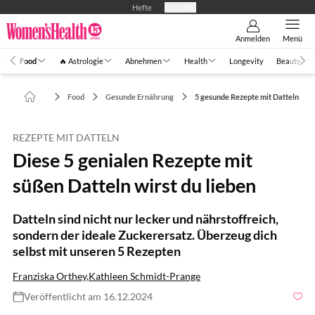
Hefte
Produkte
Anmelden
Menü
Food
🔥 Astrologie
Abnehmen
Health
Longevity
Beauty
Food
Gesunde Ernährung
5 gesunde Rezepte mit Datteln
REZEPTE MIT DATTELN
Diese 5 genialen Rezepte mit
süßen Datteln wirst du lieben
Datteln sind nicht nur lecker und nährstoffreich,
sondern der ideale Zuckerersatz. Überzeug dich
selbst mit unseren 5 Rezepten
Franziska Orthey
,
Kathleen Schmidt-Prange
Veröffentlicht am 16.12.2024
Foto: Irina Petrova / Getty Images