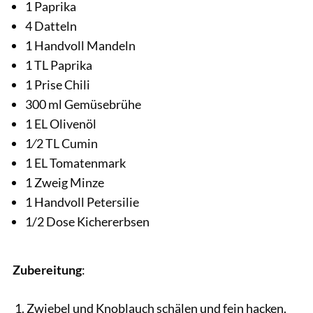
1 Paprika
4 Datteln
1 Handvoll Mandeln
1 TL Paprika
1 Prise Chili
300 ml Gemüsebrühe
1 EL Olivenöl
1⁄2 TL Cumin
1 EL Tomatenmark
1 Zweig Minze
1 Handvoll Petersilie
1/2 Dose Kichererbsen
Zubereitung
:
Zwiebel und Knoblauch schälen und fein hacken.