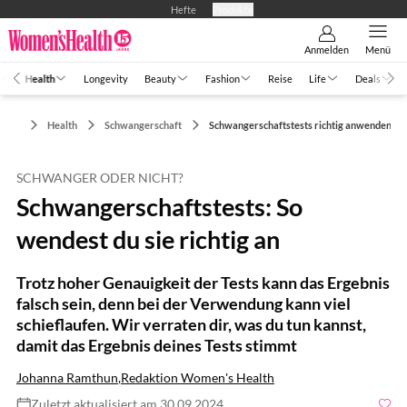
Hefte
Produkte
Anmelden
Menü
Health
Longevity
Beauty
Fashion
Reise
Life
Deals
Health
Schwangerschaft
Schwangerschaftstests richtig anwenden
SCHWANGER ODER NICHT?
Schwangerschaftstests: So
wendest du sie richtig an
Trotz hoher Genauigkeit der Tests kann das Ergebnis
falsch sein, denn bei der Verwendung kann viel
schieflaufen. Wir verraten dir, was du tun kannst,
damit das Ergebnis deines Tests stimmt
Johanna Ramthun
,
Redaktion Women's Health
Zuletzt aktualisiert am 30.09.2024