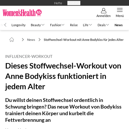
Hefte
Produkte
Anmelden
Menü
th
Longevity
Beauty
Fashion
Reise
Life
Deals
News
News
Stoffwechsel-Workout mit Anne Bodykiss für jedes Alter
INFLUENCER-WORKOUT
Dieses Stoffwechsel-Workout von
Anne Bodykiss funktioniert in
jedem Alter
Du willst deinen Stoffwechsel ordentlich in
Schwung bringen? Das neue Workout von Bodykiss
trainiert deinen Körper und kurbelt die
Fettverbrennung an