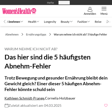
Hefte
Produkte
Anmelden
Menü
Abnehmen
Health
Longevity
Beauty
Fashion
Reise
Life
Abnehmen
Ernährungstipps
Warum nehme ich nicht ab? 5 häufige Fehler
WARUM NEHME ICH NICHT AB?
Das hier sind die 5 häufigsten
Abnehm-Fehler
Trotz Bewegung und gesunder Ernährung bleibt dein
Gewicht gleich? Einer dieser 5 häufigen Abnehm-
Fehler könnte schuld sein
Kathleen Schmidt-Prange
,
Cornelia Holzbauer
Zuletzt aktualisiert am 04.03.2025