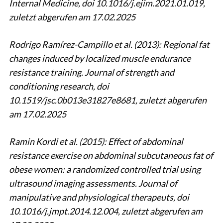
Internal Medicine, doi 10.1016/j.ejim.2021.01.019,
zuletzt abgerufen am 17.02.2025
Rodrigo Ramírez-Campillo et al. (2013): Regional fat
changes induced by localized muscle endurance
resistance training. Journal of strength and
conditioning research, doi
10.1519/jsc.0b013e31827e8681,
zuletzt abgerufen
am
17.02.2025
Ramin Kordi et al. (2015): Effect of abdominal
resistance exercise on abdominal subcutaneous fat of
obese women: a randomized controlled trial using
ultrasound imaging assessments. Journal of
manipulative and physiological therapeuts, doi
10.1016/j.jmpt.2014.12.004,
zuletzt abgerufen am