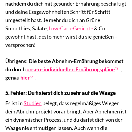
nachdem du dich mit gesunder Ernährung beschäftigt
und deine Essgewohnheiten Schritt für Schritt
umgestellt hast. Je mehr du dich an Grüne
Smoothies, Salate,
Low-Carb-Gerichte
& Co.
gewöhnt hast, desto mehr wirst du sie genießen –
versprochen!
Übrigens:
Die beste Abnehm-Ernährung bekommst
du durch
unsere individuellen Ernährungspläne
,
genau
hier
.
5. Fehler: Du fixierst dich zu sehr auf die Waage
Es ist in
Studien
belegt, dass regelmäßiges Wiegen
dein Abnehmprojekt voranbringt. Aber Abnehmen ist
ein dynamischer Prozess, und du darfst dich von der
Waage nie entmutigen lassen. Auch wenn die