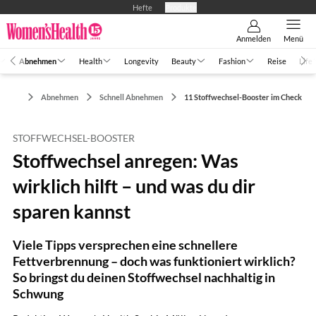
Hefte
Produkte
Anmelden
Menü
Abnehmen
Health
Longevity
Beauty
Fashion
Reise
Life
Abnehmen
Schnell Abnehmen
11 Stoffwechsel-Booster im Check
STOFFWECHSEL-BOOSTER
Stoffwechsel anregen: Was
wirklich hilft – und was du dir
sparen kannst
Viele Tipps versprechen eine schnellere
Fettverbrennung – doch was funktioniert wirklich?
So bringst du deinen Stoffwechsel nachhaltig in
Schwung