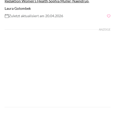
Redaktion Women's Health
,
Sophia Müller-Naendrup
,
Laura Golombek
Zuletzt aktualisiert am 20.04.2026
Foto: gettyimages/Daniel de la Hoz
ANZEIGE