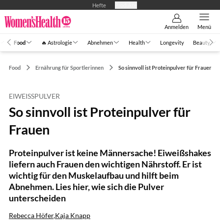
Hefte
Produkte
Anmelden
Menü
Food
🔥 Astrologie
Abnehmen
Health
Longevity
Beauty
Food
Ernährung für Sportlerinnen
So sinnvoll ist Proteinpulver für Frauen
EIWEISSPULVER
So sinnvoll ist Proteinpulver für
Frauen
Proteinpulver ist keine Männersache! Eiweißshakes
liefern auch Frauen den wichtigen Nährstoff. Er ist
wichtig für den Muskelaufbau und hilft beim
Abnehmen. Lies hier, wie sich die Pulver
unterscheiden
Rebecca Höfer
,
Kaja Knapp