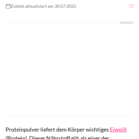
Zuletzt aktualisiert am 30.07.2025
Foto: miljko / GettyImages
ANZEIGE
Proteinpulver liefert dem Körper wichtiges
Eiweiß
(Protein). Dieser Nährstoff gilt als einer der