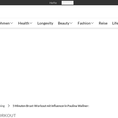
Hefte
Produkte
ehmen
Health
Longevity
Beauty
Fashion
Reise
Lif
ning
5 Minuten Brust-Workout mit Influencerin Paulina Wallner:
WORKOUT