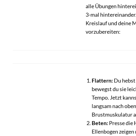
alle Übungen hintere
3-mal hintereinander.
Kreislauf und deine 
vorzubereiten:
Flattern:
Du hebst 
bewegst du sie lei
Tempo. Jetzt kanns
langsam nach oben
Brustmuskulatur a
Beten:
Presse die 
Ellenbogen zeigen