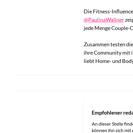
Die Fitness-Influenc
@PaulinaWallner
zei
jede Menge Couple-C
Zusammen testen die
ihre Community mit in
liebt Home- und Bod
Empfohlener reda
An dieser Stelle find
können ihn sich mit