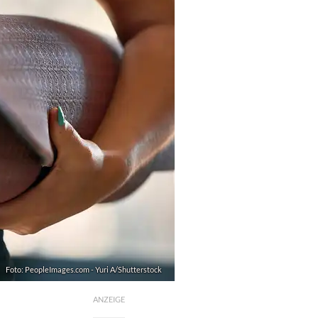
Foto: PeopleImages.com - Yuri A/Shutterstock
ANZEIGE