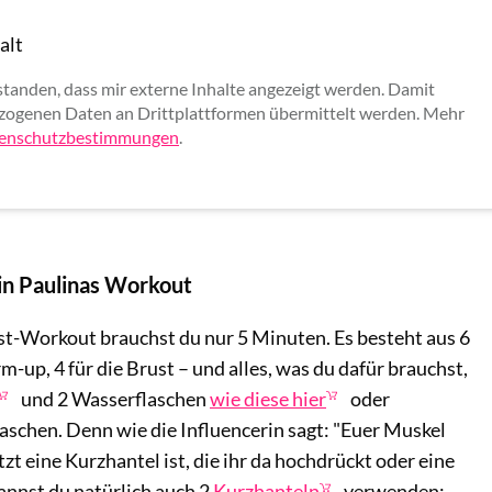
alt
rlauben
standen, dass mir externe Inhalte angezeigt werden. Damit
ogenen Daten an Drittplattformen übermittelt werden. Mehr
enschutzbestimmungen
.
in Paulinas Workout
st-Workout brauchst du nur 5 Minuten. Es besteht aus 6
-up, 4 für die Brust – und alles, was du dafür brauchst,
und 2 Wasserflaschen
wie diese hier
oder
schen. Denn wie die Influencerin sagt: "Euer Muskel
tzt eine Kurzhantel ist, die ihr da hochdrückt oder eine
kannst du natürlich auch 2
Kurzhanteln
verwenden: