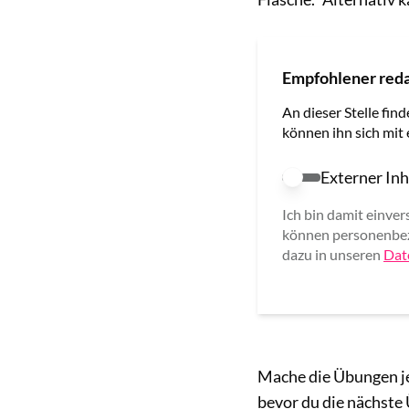
Empfohlener reda
An dieser Stelle find
können ihn sich mit
Externer Inh
Externer Inhalt e
Ich bin damit einver
können personenbez
dazu in unseren
Dat
Mache die Übungen j
bevor du die nächste