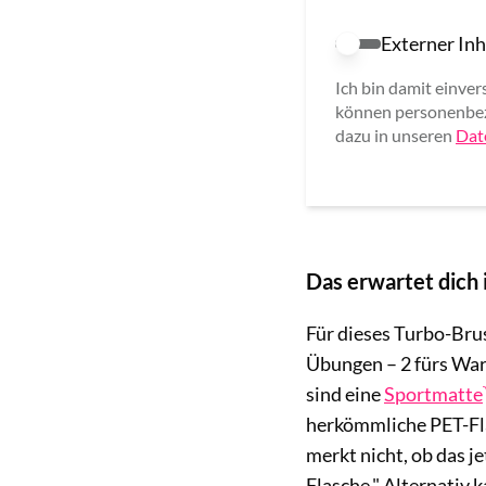
Externer Inh
Externer Inhalt e
Ich bin damit einver
können personenbez
dazu in unseren
Dat
Das erwartet dich 
Für dieses Turbo-Bru
Übungen – 2 fürs Warm
sind eine
Sportmatte
herkömmliche PET-Fla
merkt nicht, ob das je
Flasche." Alternativ 