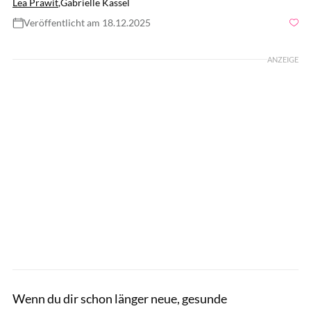
Lea Prawit
,
Gabrielle Kassel
Veröffentlicht am 18.12.2025
Foto: GettyImages.de/Maskot
ANZEIGE
Wenn du dir schon länger neue, gesunde