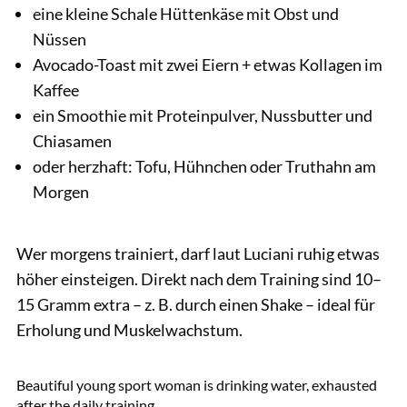
eine kleine Schale Hüttenkäse mit Obst und
Nüssen
Avocado-Toast mit zwei Eiern + etwas Kollagen im
Kaffee
ein Smoothie mit Proteinpulver, Nussbutter und
Chiasamen
oder herzhaft: Tofu, Hühnchen oder Truthahn am
Morgen
Wer morgens trainiert, darf laut Luciani ruhig etwas
höher einsteigen. Direkt nach dem Training sind 10–
15 Gramm extra – z. B. durch einen Shake – ideal für
Erholung und Muskelwachstum.
GettyImages.de/Oscar Wong
Beautiful young sport woman is drinking water, exhausted
after the daily training