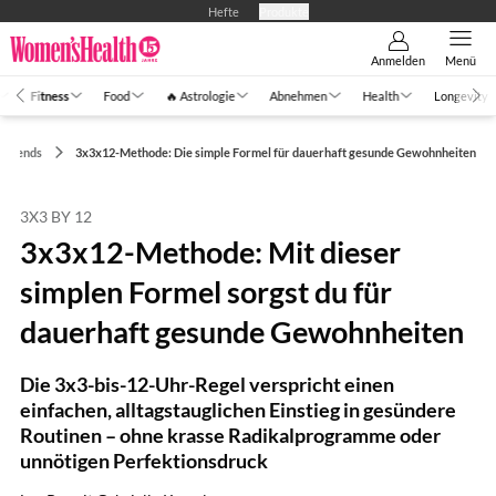
Hefte
Produkte
Anmelden
Menü
Fitness
Food
🔥 Astrologie
Abnehmen
Health
Longevity
t-Trends
3x3x12-Methode: Die simple Formel für dauerhaft gesunde Gewohnheiten
3X3 BY 12
3x3x12-Methode: Mit dieser
simplen Formel sorgst du für
dauerhaft gesunde Gewohnheiten
Die 3x3-bis-12-Uhr-Regel verspricht einen
einfachen, alltagstauglichen Einstieg in gesündere
Routinen – ohne krasse Radikalprogramme oder
unnötigen Perfektionsdruck