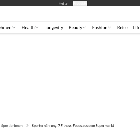
Hefte
Produkte
ehmen
Health
Longevity
Beauty
Fashion
Reise
Lif
 Sportlerinnen
Sporternährung: 7 Fitness-Foods aus dem Supermarkt