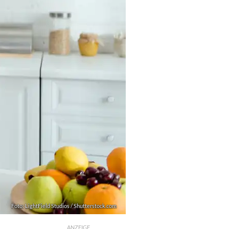
Foto: LightField Studios / Shutterstock.com
ANZEIGE