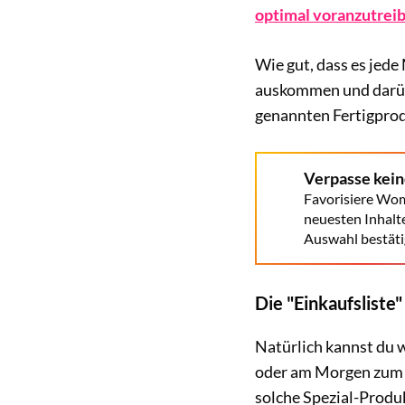
optimal voranzutrei
Wie gut, dass es jede
auskommen und darübe
genannten Fertigpro
Verpasse kei
Favorisiere Wom
neuesten Inhalt
Auswahl bestäti
Die "Einkaufsliste"
Natürlich kannst du 
oder am Morgen zum fe
solche Spezial-Produk