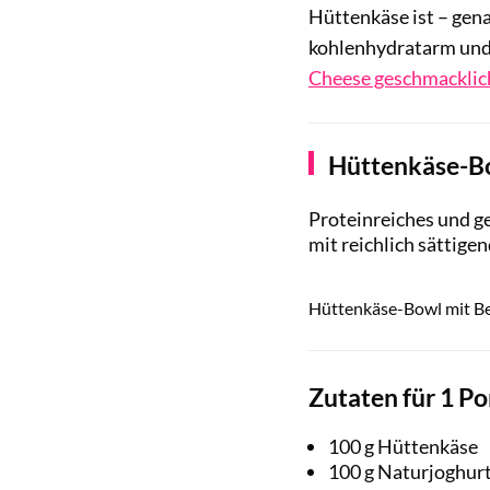
Hüttenkäse ist – gena
kohlenhydratarm und 
Cheese geschmacklich 
Hüttenkäse-Bo
Proteinreiches und ge
mit reichlich sättige
Hüttenkäse-Bowl mit B
Zutaten für 1 Po
100 g Hüttenkäse
100 g Naturjoghur