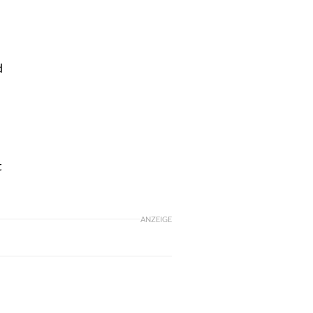
d
t
ANZEIGE