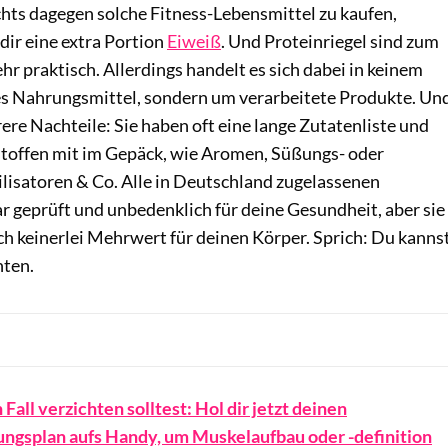
chts dagegen solche Fitness-Lebensmittel zu kaufen,
e dir eine extra Portion
Eiweiß
. Und Proteinriegel sind zum
hr praktisch. Allerdings handelt es sich dabei in keinem
hes Nahrungsmittel, sondern um verarbeitete Produkte. Un
ere Nachteile: Sie haben oft eine lange Zutatenliste und
stoffen mit im Gepäck, wie Aromen, Süßungs- oder
ilisatoren & Co. Alle in Deutschland zugelassenen
r geprüft und unbedenklich für deine Gesundheit, aber sie
ch keinerlei Mehrwert für deinen Körper. Sprich: Du kanns
hten.
Fall verzichten solltest: Hol dir jetzt deinen
ungsplan aufs Handy, um Muskelaufbau oder -definition