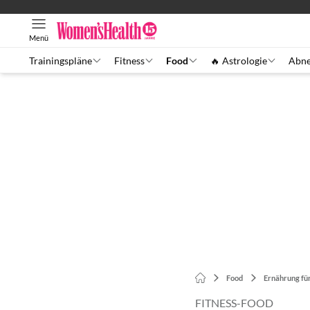
Menü
Trainingspläne
Fitness
Food
🔥 Astrologie
Abn
Food
Ernährung für
FITNESS-FOOD