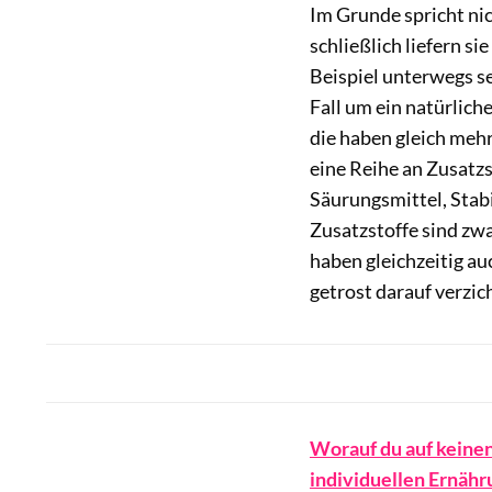
Im Grunde spricht ni
schließlich liefern si
Beispiel unterwegs se
Fall um ein natürlic
die haben gleich mehr
eine Reihe an Zusatz
Säurungsmittel, Stab
Zusatzstoffe sind zwa
haben gleichzeitig au
getrost darauf verzic
Worauf du auf keinen 
individuellen Ernähr