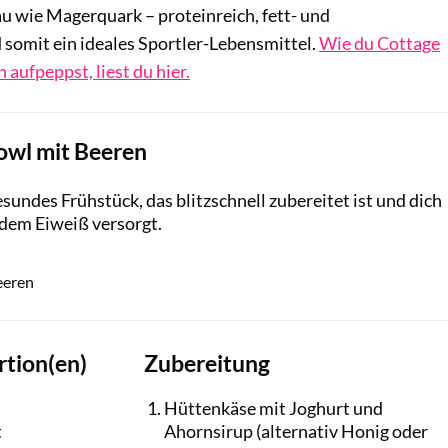
u wie Magerquark – proteinreich, fett- und
somit ein ideales Sportler-Lebensmittel.
Wie du Cottage
aufpeppst, liest du hier.
wl mit Beeren
sundes Frühstück, das blitzschnell zubereitet ist und dich
ndem Eiweiß versorgt.
NatalyaBond / Shutterstock.com
eeren
rtion(en)
Zubereitung
Hüttenkäse mit Joghurt und
t
Ahornsirup (alternativ Honig oder