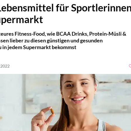
Lebensmittel für Sportlerinne
upermarkt
r teures Fitness-Food, wie BCAA Drinks, Protein-Müsli &
essen lieber zu diesen günstigen und gesunden
du in jedem Supermarkt bekommst
1.2022