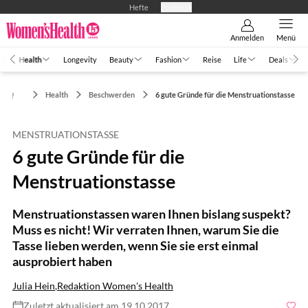
Hefte
Produkte
Anmelden
Menü
Health
Longevity
Beauty
Fashion
Reise
Life
Deals
Health
Beschwerden
6 gute Gründe für die Menstruationstasse
MENSTRUATIONSTASSE
6 gute Gründe für die
Menstruationstasse
Menstruationstassen waren Ihnen bislang suspekt?
Muss es nicht! Wir verraten Ihnen, warum Sie die
Tasse lieben werden, wenn Sie sie erst einmal
ausprobiert haben
Julia Hein
,
Redaktion Women's Health
Zuletzt aktualisiert am 19.10.2017