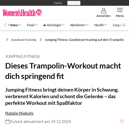
Hefte
Produkte
Anmelden
Menü
Fitness
Food
🔥 Astrologie
Abnehmen
Health
Longevity
ss
Ausdauertraining
Jumping Fitness: Ganzkörpertraining auf dem Trampolin
JUMPING FITNESS
Dieses Trampolin-Workout macht
dich springend fit
Jumping Fitness bringt deinen Körper in Schwung,
verbrennt Kalorien und schont die Gelenke – das
perfekte Workout mit Spaßfaktor
Natalie Niebuhr
Zuletzt aktualisiert am 19.12.2024
Foto: shutterstock.com/Ilya lyubchenko