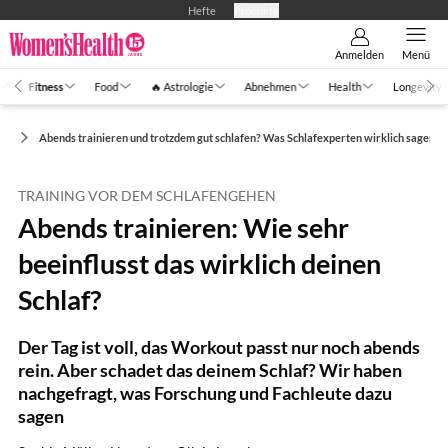
Hefte
Produkte
Anmelden
Menü
Fitness
Food
🔥 Astrologie
Abnehmen
Health
Longevity
ng
Abends trainieren und trotzdem gut schlafen? Was Schlafexperten wirklich sagen
TRAINING VOR DEM SCHLAFENGEHEN
Abends trainieren: Wie sehr
beeinflusst das wirklich deinen
Schlaf?
Der Tag ist voll, das Workout passt nur noch abends
rein. Aber schadet das deinem Schlaf? Wir haben
nachgefragt, was Forschung und Fachleute dazu
sagen