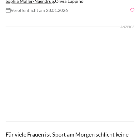
Sophia Müller-Naendrup
,
Olivia Luppino
Veröffentlicht am 28.01.2026
Foto: gettyimages/RealPeopleGroup
ANZEIGE
Für viele Frauen ist Sport am Morgen schlicht keine