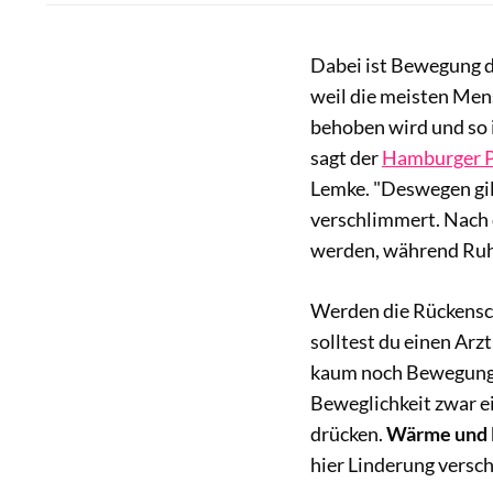
Dabei ist Bewegung d
weil die meisten Men
behoben wird und so
sagt der
Hamburger Ph
Lemke. "Deswegen gil
verschlimmert. Nach 
werden, während Ruhe
Werden die Rückensch
solltest du einen Arzt
kaum noch Bewegung mö
Beweglichkeit zwar e
drücken.
Wärme und 
hier Linderung versch