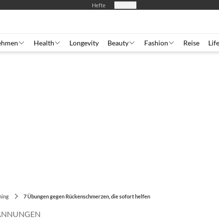
Hefte
Produkte
ehmen
Health
Longevity
Beauty
Fashion
Reise
Lif
ning
7 Übungen gegen Rückenschmerzen, die sofort helfen
ANNUNGEN