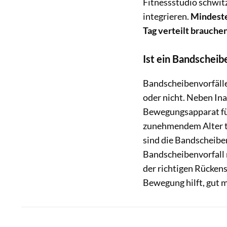
Fitnessstudio schwit
integrieren.
Mindeste
Tag verteilt brauche
Ist ein Bandscheib
Bandscheibenvorfälle 
oder nicht. Neben In
Bewegungsapparat fü
zunehmendem Alter tr
sind die Bandscheibe
Bandscheibenvorfall n
der richtigen Rückens
Bewegung hilft, gut 