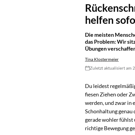
Rückensch
helfen sofo
Die meisten Mensche
das Problem: Wir sit
Übungen verschaffen
Tina Klostermeier
Zuletzt aktualisiert am 
Du leidest regelmäßi
fiesen Ziehen oder Zw
werden, und zwar in er
Schonhaltung genau 
gerade wohler fühlst 
richtige Bewegung gen