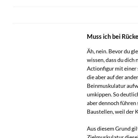
Muss ich bei Rück
Äh, nein. Bevor du gl
wissen, dass du dich n
Actionfigur mit einer
die aber auf der ande
Beinmuskulatur aufwe
umkippen. So deutlic
aber dennoch führen 
Baustellen, weil der
Aus diesem Grund gil
Zielmuskulatur diese