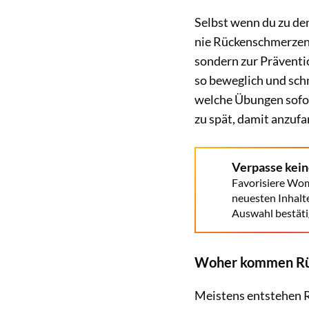
Selbst wenn du zu de
nie Rückenschmerzen h
sondern zur Präventi
so beweglich und schm
welche Übungen sofor
zu spät, damit anzuf
Verpasse kei
Favorisiere Wom
neuesten Inhalt
Auswahl bestäti
Woher kommen Rü
Meistens entstehen 