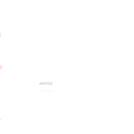
t
ANZEIGE
u
e