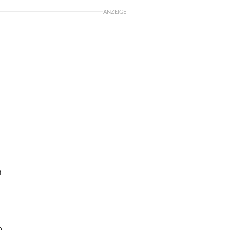
ANZEIGE
n
n