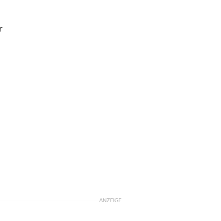
r
d
ANZEIGE