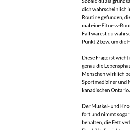
Sobald du als grundsä
dich wahrscheinlich i
Routine gefunden, die 
mal eine Fitness-Rout
Fall wärest du wahrsch
Punkt 2 bzw. um die F
Diese Frage ist wichti
genau die Lebensphase
Menschen wirklich b
Sportmediziner und 
kanadischen Ontario.
Der Muskel- und Knoc
fort und nimmt sogar
behalten, die Fett ve