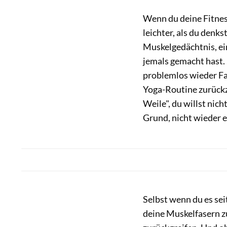
Wenn du deine Fitness
leichter, als du denks
Muskelgedächtnis, ein
jemals gemacht hast. 
problemlos wieder Fah
Yoga-Routine zurückzu
Weile", du willst nic
Grund, nicht wieder ei
Selbst wenn du es se
deine Muskelfasern z