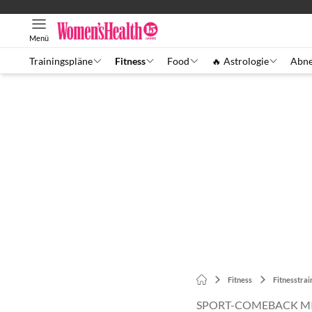
Menü
Trainingspläne
Fitness
Food
🔥 Astrologie
Abn
Fitness
Fitnesstrai
SPORT-COMEBACK MI