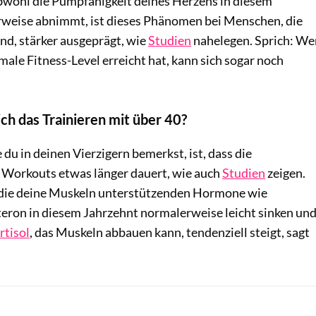
bwohl die Pumpfähigkeit deines Herzens in diesem
rweise abnimmt, ist dieses Phänomen bei Menschen, die
ind, stärker ausgeprägt, wie
Studien
nahelegen. Sprich: We
male Fitness-Level erreicht hat, kann sich sogar noch
ich das Trainieren mit über 40?
 du in deinen Vierzigern bemerkst, ist, dass die
Workouts etwas länger dauert, wie auch
Studien
zeigen.
s die deine Muskeln unterstützenden Hormone wie
eron in diesem Jahrzehnt normalerweise leicht sinken un
tisol
, das Muskeln abbauen kann, tendenziell steigt, sagt