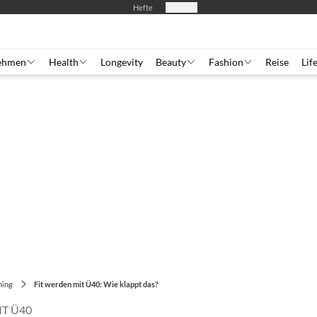
Hefte
Produkte
ehmen
Health
Longevity
Beauty
Fashion
Reise
Lif
ning
Fit werden mit Ü40: Wie klappt das?
T Ü40