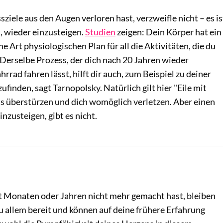
ziele aus den Augen verloren hast, verzweifle nicht – es is
t, wieder einzusteigen.
Studien
zeigen: Dein Körper hat ein
e Art physiologischen Plan für all die Aktivitäten, die du
Derselbe Prozess, der dich nach 20 Jahren wieder
rrad fahren lässt, hilft dir auch, zum Beispiel zu deiner
finden, sagt Tarnopolsky. Natürlich gilt hier "Eile mit
hts überstürzen und dich womöglich verletzen. Aber einen
nzusteigen, gibt es nicht.
it Monaten oder Jahren nicht mehr gemacht hast, bleiben
u allem bereit und können auf deine frühere Erfahrung