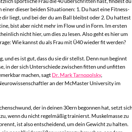
tzlich sportliche Frau die 40 überschritten hast, findest du
n einer dieser beiden Situationen: 1. Du hast eine Fitness-
dir liegt, und bei der du am Ball bleibst oder 2. Du hattest
ine, bist aber nicht mehr im Flow und in Form. Im ersten
einlich nicht hier, um dies zu lesen. Also geht es hier um
rage: Wie kannst du als Frau mit Ü40 wieder fit werden?
g, und es ist gut, dass du sie dir stellst. Denn nun beginnt
, in der sich Unterschiede zwischen fitten und unfitten
emerkbar machen, sagt
Dr. Mark Tarnopolsky
,
Neurowissenschaftler an der McMaster University im
henschwund, der in deinen 30ern begonnen hat, setzt sic
 zu, wenn du nicht regelmäßig trainierst. Muskelmasse zu
rbrennt, ist also entscheidend, um dein Gewicht zu halten.