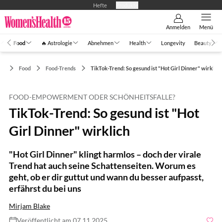
Hefte
Produkte
Anmelden
Menü
Food
🔥 Astrologie
Abnehmen
Health
Longevity
Beauty
Food
Food-Trends
TikTok-Trend: So gesund ist "Hot Girl Dinner" wirklich
FOOD-EMPOWERMENT ODER SCHÖNHEITSFALLE?
TikTok-Trend: So gesund ist "Hot
Girl Dinner" wirklich
"Hot Girl Dinner" klingt harmlos – doch der virale
Trend hat auch seine Schattenseiten. Worum es
geht, ob er dir guttut und wann du besser aufpasst,
erfährst du bei uns
Mirjam Blake
Veröffentlicht am 07.11.2025